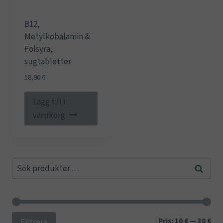
B12,
Metylkobalamin &
Folsyra,
sugtabletter
18,90
€
Lägg till i
varukorg
Sök
Sök
efter:
Min
Ma
Pris:
10 €
—
30 €
Filtrera