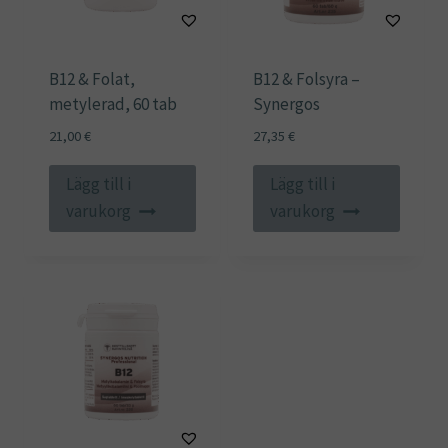
B12 & Folat,
B12 & Folsyra –
metylerad, 60 tab
Synergos
21,00
€
27,35
€
Lägg till i
Lägg till i
varukorg
varukorg