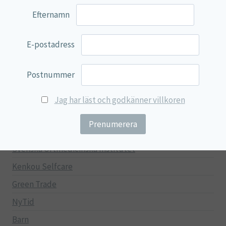
Näringspulver
Efternamn
Övriga kosttillskott
100% Natural
E-postadress
EVP Nutrition
Postnummer
Synergos
Multi Nutrient
Jag har läst och godkänner villkoren
Reviva Nutrition
Lamberts
Svenska Örtmedicinska Institutet
Kenkou Selfcare
Green Trade
NyTid
Barn