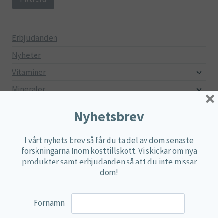
pri
pri
Erbjudanden
Nyheter
Vitaminer
Mineraler
×
Aminosyror
Nyhetsbrev
Fettsyror
I vårt nyhets brev så får du ta del av dom senaste
Mjölksyrebakterier
forskningarna Inom kosttillskott. Vi skickar om nya
Matsmältningsenzymer
produkter samt erbjudanden så att du inte missar
dom!
Alger
Örter
Förnamn
Multi produkter