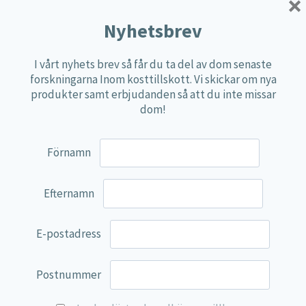
×
Örter
Nyhetsbrev
Multi produkter
Näringspulver
I vårt nyhets brev så får du ta del av dom senaste
Övriga kosttillskott
forskningarna Inom kosttillskott. Vi skickar om nya
produkter samt erbjudanden så att du inte missar
100% Natural
dom!
EVP Nutrition
Synergos
Förnamn
Multi Nutrient
Efternamn
Reviva Nutrition
Lamberts
E-postadress
Svenska Örtmedicinska Institutet
Kenkou Selfcare
Postnummer
Green Trade