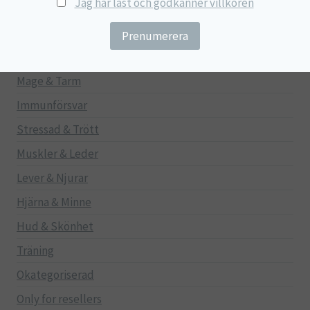
Jag har läst och godkänner villkoren
NyTid
Barn
Gravid/Ammande
Mage & Tarm
Immunförsvar
Stressad & Trött
Muskler & Leder
Lever & Njurar
Hjärna & Minne
Hud & Skönhet
Träning
Okategoriserad
Only for resellers