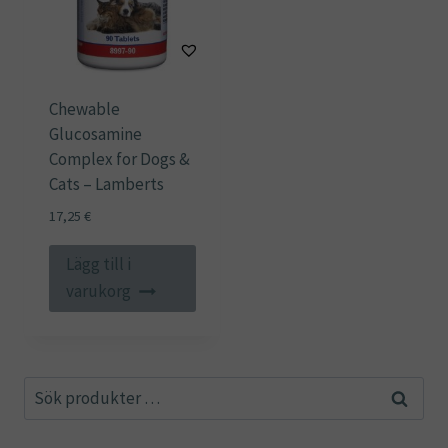
Chewable
Glucosamine
Complex for Dogs &
Cats – Lamberts
17,25
€
Lägg till i
varukorg
Sök
Sök
efter: