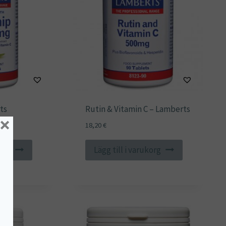
ts
Rutin & Vitamin C – Lamberts
×
18,20
€
korg
Lägg till i varukorg