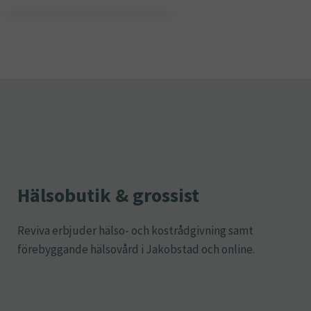
produkten
har
flera
varianter.
De
olika
alternativen
kan
väljas
på
Hälsobutik & grossist
produktsidan
Reviva erbjuder hälso- och kostrådgivning samt
förebyggande hälsovård i Jakobstad och online.