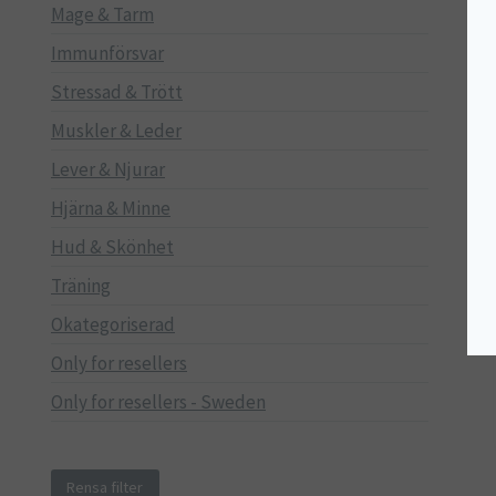
Mage & Tarm
Immunförsvar
Stressad & Trött
Muskler & Leder
Lever & Njurar
Hjärna & Minne
Hud & Skönhet
Träning
Okategoriserad
Only for resellers
Only for resellers - Sweden
Rensa filter