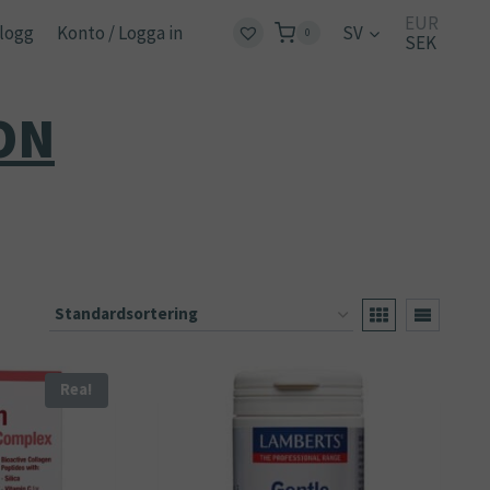
EUR
logg
Konto / Logga in
SV
0
SEK
ON
Rea!