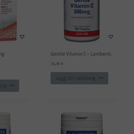
ng
Gentle Vitamin C – Lamberts
16,45
€
Lägg till i varukorg
ande
korg
€.