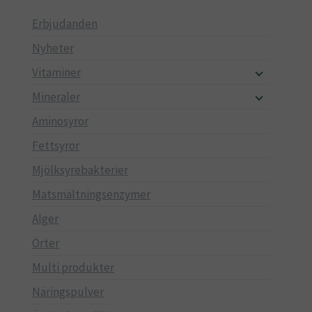
Erbjudanden
Nyheter
Vitaminer
Mineraler
Aminosyror
Fettsyror
Mjölksyrebakterier
Matsmältningsenzymer
Alger
Örter
Multi produkter
Näringspulver