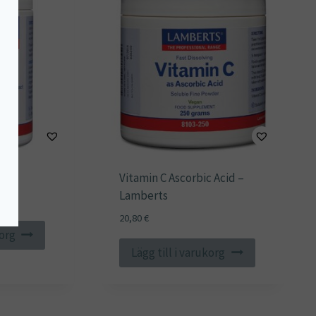
erts
Vitamin C Ascorbic Acid –
Lamberts
20,80
€
korg
Lägg till i varukorg