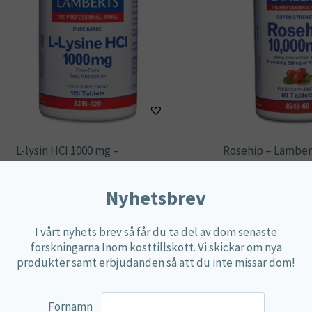
L-lysin HCI 1000 mg –
Rosehip – Lamber
Lamberts
18,75
€
22,40
€
Nyhetsbrev
Lägg till i varu
Lägg till i varukorg
I vårt nyhets brev så får du ta del av dom senaste
forskningarna Inom kosttillskott. Vi skickar om nya
produkter samt erbjudanden så att du inte missar dom!
Förnamn