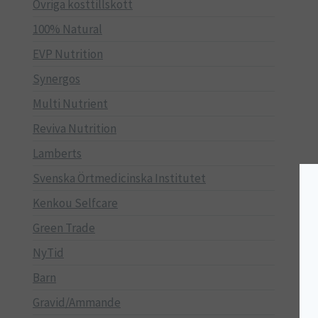
Övriga kosttillskott
100% Natural
EVP Nutrition
Synergos
Multi Nutrient
Reviva Nutrition
Lamberts
Svenska Örtmedicinska Institutet
Kenkou Selfcare
Green Trade
NyTid
Barn
Gravid/Ammande