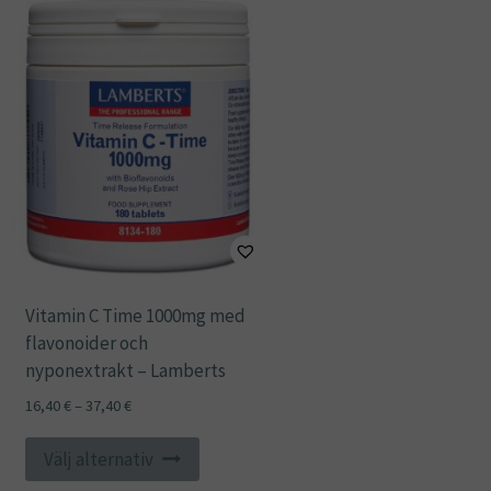
flera
varianter.
De
olika
alternativen
kan
väljas
på
produktsidan
Vitamin C Time 1000mg med
flavonoider och
nyponextrakt – Lamberts
Prisintervall:
16,40
€
–
37,40
€
16,40 €
Den
till
Välj alternativ
här
37,40 €