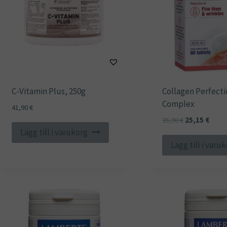
C-Vitamin Plus, 250g
Collagen Perfecti
Complex
41,90
€
Det
Det
35,90
€
25,15
€
Lägg till i varukorg
ursprungliga
nuvar
priset
priset
Lägg till i varu
var:
är:
35,90 €.
25,15 