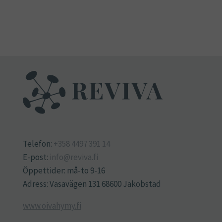
Telefon:
+358 4497 391 14
E-post:
info@reviva.fi
Öppettider: må-to 9-16
Adress: Vasavägen 131 68600 Jakobstad
www.oivahymy.fi