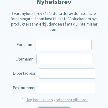
Nyhetsbrev
Övriga kosttillskott
I vårt nyhets brev så får du ta del av dom senaste
100% Natural
forskningarna Inom kosttillskott. Vi skickar om nya
produkter samt erbjudanden så att du inte missar
EVP Nutrition
dom!
Synergos
Multi Nutrient
Förnamn
Reviva Nutrition
Lamberts
Efternamn
Svenska Örtmedicinska Institutet
E-postadress
Kenkou Selfcare
Green Trade
Postnummer
NyTid
Jag har läst och godkänner villkoren
Barn