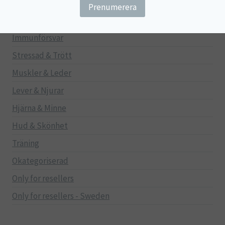
Gravid/Ammande
Mage & Tarm
Immunförsvar
Stressad & Trött
Muskler & Leder
Lever & Njurar
Hjärna & Minne
Hud & Skönhet
Träning
Okategoriserad
Only for resellers
Only for resellers - Sweden