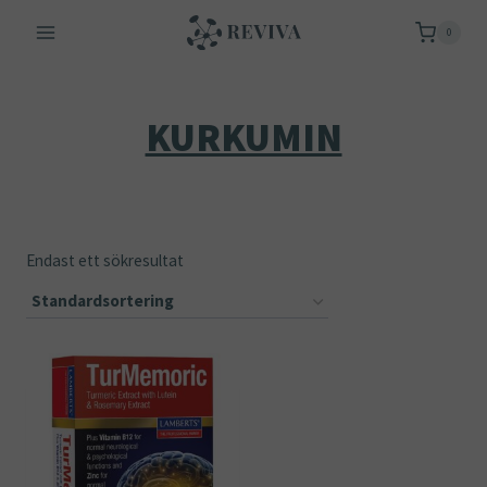
Skip
0
to
content
KURKUMIN
Endast ett sökresultat