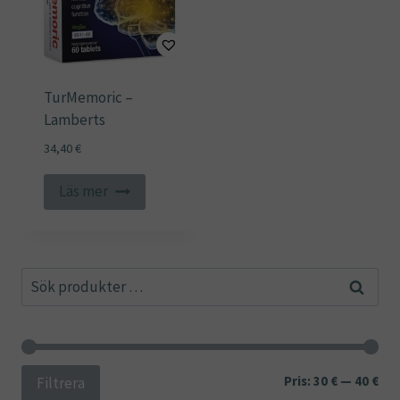
TurMemoric –
Lamberts
34,40
€
Läs mer
Sök
Sök
efter:
Min
Ma
Pris:
30 €
—
40 €
Filtrera