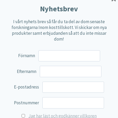
Multi produkter
Nyhetsbrev
Näringspulver
I vårt nyhets brev så får du ta del av dom senaste
Övriga kosttillskott
forskningarna Inom kosttillskott. Vi skickar om nya
100% Natural
produkter samt erbjudanden så att du inte missar
dom!
EVP Nutrition
Synergos
Förnamn
Multi Nutrient
Reviva Nutrition
Efternamn
Lamberts
Svenska Örtmedicinska Institutet
E-postadress
Kenkou Selfcare
Postnummer
Green Trade
NyTid
Jag har läst och godkänner villkoren