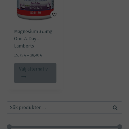
Magnesium 375mg
One-A-Day –
Lamberts
Prisintervall:
15,75
€
–
28,40
€
15,75 €
Den
till
Välj alternativ
här
28,40 €
produkten
har
flera
Sök
varianter.
Sök
efter:
De
olika
alternativen