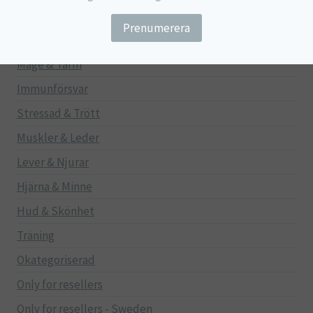
Barn
Gravid/Ammande
Mage & Tarm
Immunförsvar
Stressad & Trött
Muskler & Leder
Lever & Njurar
Hjärna & Minne
Hud & Skönhet
Träning
Okategoriserad
Only for resellers
Only for resellers - Sweden