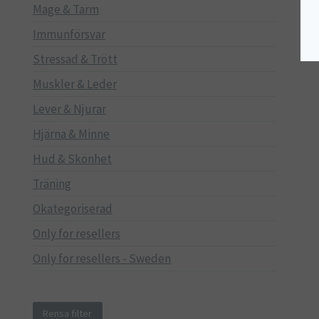
Mage & Tarm
Immunförsvar
Stressad & Trött
Muskler & Leder
Lever & Njurar
Hjärna & Minne
Hud & Skönhet
Träning
Okategoriserad
Only for resellers
Only for resellers - Sweden
Rensa filter