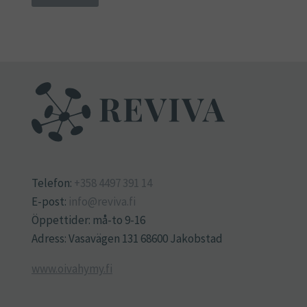
Telefon:
+358 4497 391 14
E-post:
info@reviva.fi
Öppettider: må-to 9-16
Adress: Vasavägen 131 68600 Jakobstad
www.oivahymy.fi