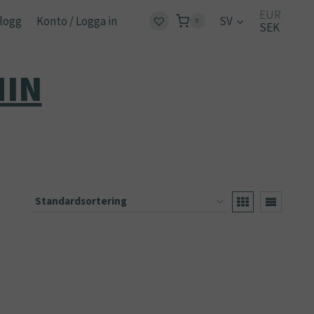
EUR
logg
Konto / Logga in
SV
0
SEK
HIN