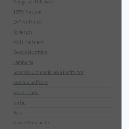
Övriga kosttillskott
100% Natural
EVP Nutrition
Synergos
Multi Nutrient
Reviva Nutrition
Lamberts
Svenska Örtmedicinska Institutet
Kenkou Selfcare
Green Trade
NyTid
Barn
Gravid/Ammande