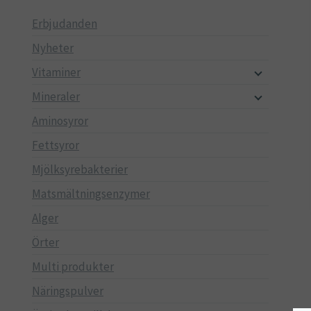
Erbjudanden
Nyheter
Vitaminer
Mineraler
Aminosyror
Fettsyror
Mjölksyrebakterier
Matsmältningsenzymer
Alger
Örter
Multi produkter
Näringspulver