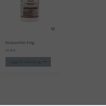
Astaxanthin 4 mg
27,35
€
Lägg till i varukorg