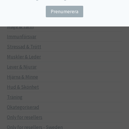
Barn
Gravid/Ammande
Mage & Tarm
Immunförsvar
Stressad & Trött
Muskler & Leder
Lever & Njurar
Hjärna & Minne
Hud & Skönhet
Träning
Okategoriserad
Only for resellers
Only for resellers - Sweden