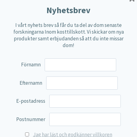
Multi produkter
Nyhetsbrev
Näringspulver
I vårt nyhets brev så får du ta del av dom senaste
Övriga kosttillskott
forskningarna Inom kosttillskott. Vi skickar om nya
100% Natural
produkter samt erbjudanden så att du inte missar
dom!
EVP Nutrition
Synergos
Förnamn
Multi Nutrient
Reviva Nutrition
Efternamn
Lamberts
Svenska Örtmedicinska Institutet
E-postadress
Kenkou Selfcare
Postnummer
Green Trade
NyTid
Jag har läst och godkänner villkoren