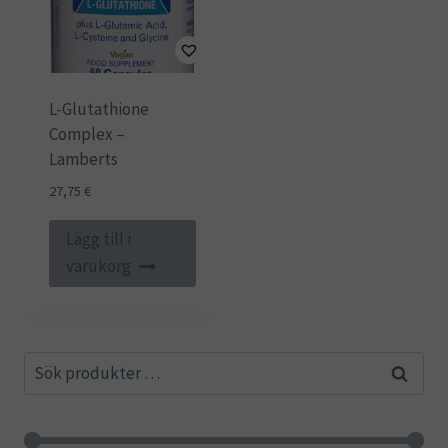
L-Glutathione
Complex –
Lamberts
27,75
€
Lägg till i
varukorg
Sök
Sök
efter: