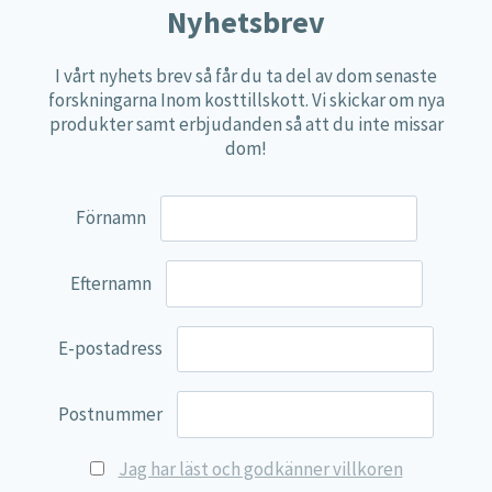
Nyhetsbrev
Näringspulver
Övriga kosttillskott
I vårt nyhets brev så får du ta del av dom senaste
forskningarna Inom kosttillskott. Vi skickar om nya
100% Natural
produkter samt erbjudanden så att du inte missar
EVP Nutrition
dom!
Synergos
Förnamn
Multi Nutrient
Reviva Nutrition
Efternamn
Lamberts
Svenska Örtmedicinska Institutet
E-postadress
Kenkou Selfcare
Green Trade
Postnummer
NyTid
Jag har läst och godkänner villkoren
Barn