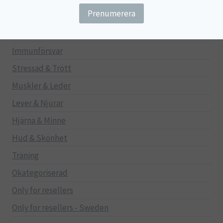
Gravid/Ammande
Mage & Tarm
Immunförsvar
Stressad & Trött
Muskler & Leder
Lever & Njurar
Hjärna & Minne
Hud & Skönhet
Träning
Okategoriserad
Only for resellers
Only for resellers - Sweden