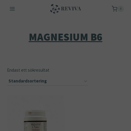
Skip
0
to
content
MAGNESIUM B6
Endast ett sökresultat