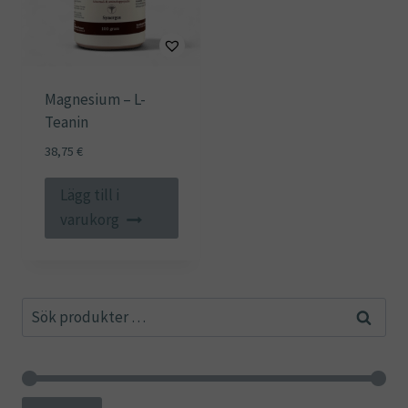
Magnesium – L-
Teanin
38,75
€
Lägg till i
varukorg
Sök
Sök
efter: