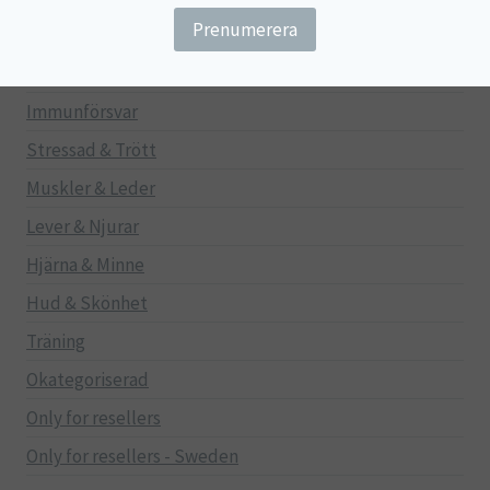
Gravid/Ammande
Mage & Tarm
Immunförsvar
Stressad & Trött
Muskler & Leder
Lever & Njurar
Hjärna & Minne
Hud & Skönhet
Träning
Okategoriserad
Only for resellers
Only for resellers - Sweden