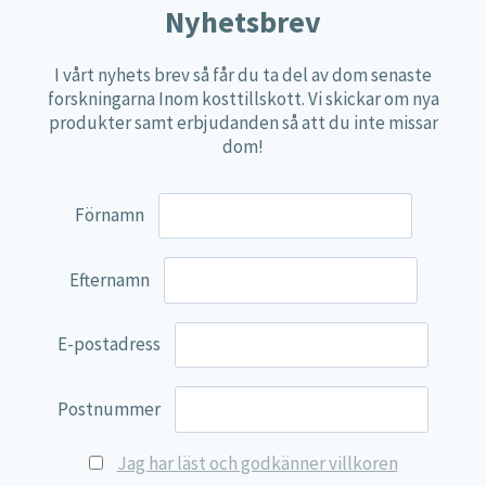
Nyhetsbrev
Näringspulver
Övriga kosttillskott
I vårt nyhets brev så får du ta del av dom senaste
forskningarna Inom kosttillskott. Vi skickar om nya
100% Natural
produkter samt erbjudanden så att du inte missar
EVP Nutrition
dom!
Synergos
Förnamn
Multi Nutrient
Reviva Nutrition
Efternamn
Lamberts
Svenska Örtmedicinska Institutet
E-postadress
Kenkou Selfcare
Green Trade
Postnummer
NyTid
Jag har läst och godkänner villkoren
Barn