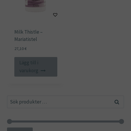
Milk Thistle –
Mariatistel
27,10
€
Lägg till i
varukorg
Sök
Sök
efter: