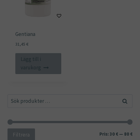
Gentiana
31,45
€
Lägg till i
varukorg
Sök
Sök
efter:
Min
Ma
Pris:
30 €
—
80 €
Filtrera