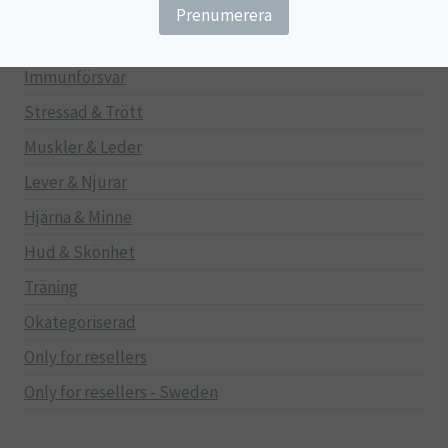
Gravid/Ammande
Mage & Tarm
Immunförsvar
Stressad & Trött
Muskler & Leder
Lever & Njurar
Hjärna & Minne
Hud & Skönhet
Träning
Okategoriserad
Only for resellers
Only for resellers - Sweden