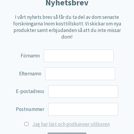
Näringspulver
Nyhetsbrev
Övriga kosttillskott
I vårt nyhets brev så får du ta del av dom senaste
100% Natural
forskningarna Inom kosttillskott. Vi skickar om nya
produkter samt erbjudanden så att du inte missar
EVP Nutrition
dom!
Synergos
Multi Nutrient
Förnamn
Reviva Nutrition
Lamberts
Efternamn
Svenska Örtmedicinska Institutet
E-postadress
Kenkou Selfcare
Green Trade
Postnummer
NyTid
Jag har läst och godkänner villkoren
Barn