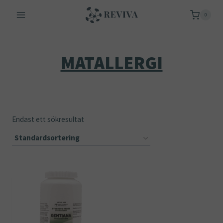
Skip
0
to
content
MATALLERGI
Endast ett sökresultat