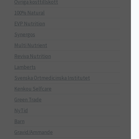
Övriga kosttillskott
100% Natural
EVP Nutrition
Synergos
Multi Nutrient
Reviva Nutrition
Lamberts
Svenska Örtmedicinska Institutet
Kenkou Selfcare
Green Trade
NyTid
Barn
Gravid/Ammande