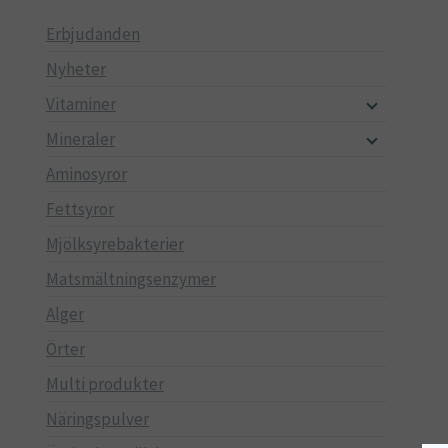
Erbjudanden
Nyheter
Vitaminer
Mineraler
Aminosyror
Fettsyror
Mjölksyrebakterier
Matsmältningsenzymer
Alger
Örter
Multi produkter
Näringspulver