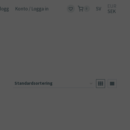
EUR
logg
Konto / Logga in
SV
0
SEK