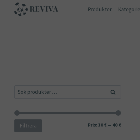
Skip
Produkter
Kategorie
to
content
Sök
Sök
efter:
Min
Max
Pris:
30 €
—
40 €
Filtrera
pris
pris