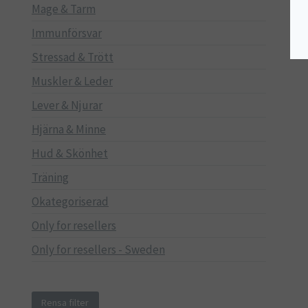
Mage & Tarm
Immunförsvar
Stressad & Trött
Muskler & Leder
Lever & Njurar
Hjärna & Minne
Hud & Skönhet
Träning
Okategoriserad
Only for resellers
Only for resellers - Sweden
Rensa filter