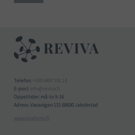
Telefon:
+358 4497 391 14
E-post:
info@reviva.fi
Öppettider: må-to 9-16
Adress: Vasavägen 131 68600 Jakobstad
www.oivahymy.fi