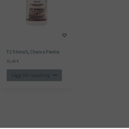
F2 Stimuli, Chanca Piedra
31,45
€
Lägg till i varukorg