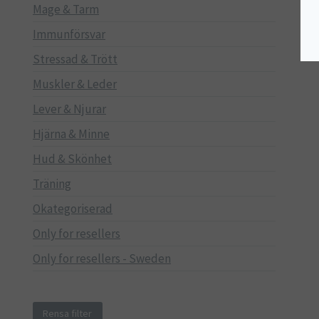
Mage & Tarm
Immunförsvar
Stressad & Trött
Muskler & Leder
Lever & Njurar
Hjärna & Minne
Hud & Skönhet
Träning
Okategoriserad
Only for resellers
Only for resellers - Sweden
Rensa filter