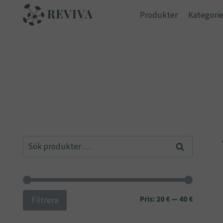
Skip
Produkter
Kategorie
to
content
Sök
Sök
efter:
Min
Max
Pris:
20 €
—
40 €
Filtrera
pris
pris