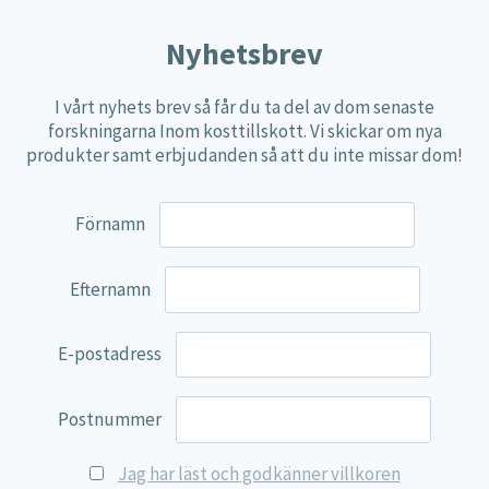
Nyhetsbrev
I vårt nyhets brev så får du ta del av dom senaste
forskningarna Inom kosttillskott. Vi skickar om nya
produkter samt erbjudanden så att du inte missar dom!
Förnamn
Q10 Coenzym, enkelmedel
Quinol 10, Ubiqin
20,80
€
36,75
€
Efternamn
Lägg till i varukorg
Lägg till i varu
E-postadress
Postnummer
Jag har läst och godkänner villkoren