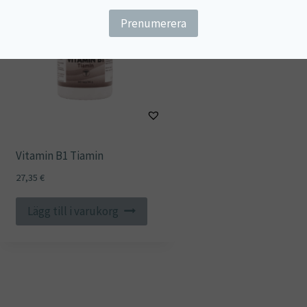
Vitamin B1 Tiamin
27,35
€
Lägg till i varukorg