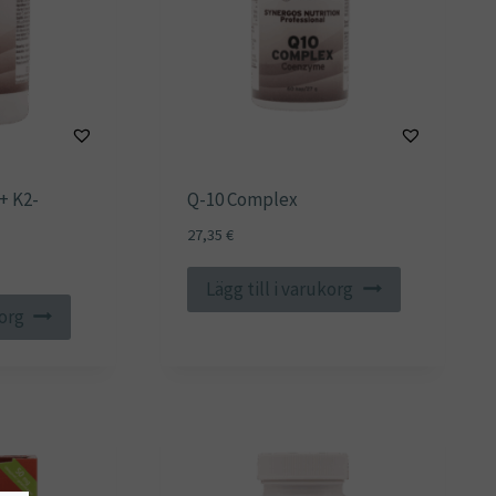
+ K2-
Q-10 Complex
27,35
€
Lägg till i varukorg
korg