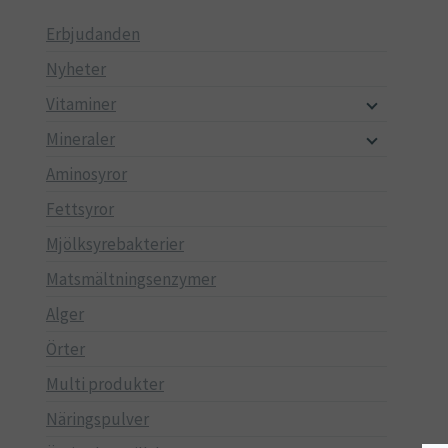
Erbjudanden
Nyheter
Vitaminer
Mineraler
Aminosyror
Fettsyror
Mjölksyrebakterier
Matsmältningsenzymer
Alger
Örter
Multi produkter
Näringspulver