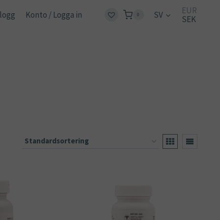
EUR
logg
Konto / Logga in
SV
0
SEK