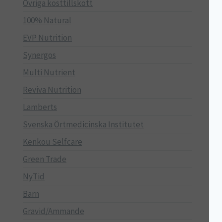
Övriga kosttillskott
100% Natural
EVP Nutrition
Synergos
Multi Nutrient
Reviva Nutrition
Lamberts
Svenska Örtmedicinska Institutet
Kenkou Selfcare
Green Trade
NyTid
Barn
Gravid/Ammande