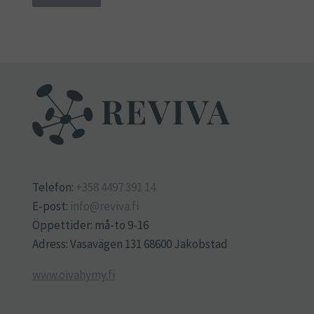
Telefon:
+358 4497 391 14
E-post:
info@reviva.fi
Öppettider: må-to 9-16
Adress: Vasavägen 131 68600 Jakobstad
www.oivahymy.fi