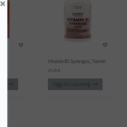
×
ol
Vitamin B1 Synergos, Tiamin
27,35
€
korg
Lägg till i varukorg