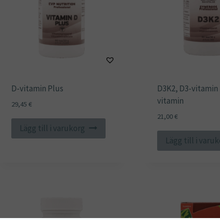
D-vitamin Plus
D3K2, D3-vitamin 
vitamin
29,45
€
21,00
€
Lägg till i varukorg
Lägg till i varu