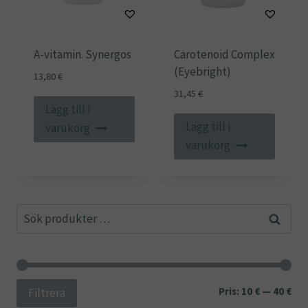
A-vitamin. Synergos
Carotenoid Complex
(Eyebright)
13,80
€
31,45
€
Lägg till i
Lägg till i
varukorg
varukorg
Sök
Sök
efter:
Min
Ma
Pris:
10 €
—
40 €
Filtrera