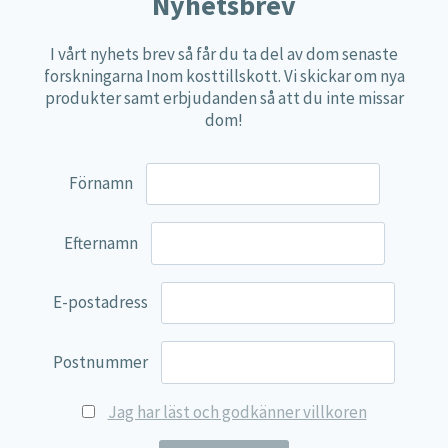
Nyhetsbrev
Övriga kosttillskott
I vårt nyhets brev så får du ta del av dom senaste
100% Natural
forskningarna Inom kosttillskott. Vi skickar om nya
produkter samt erbjudanden så att du inte missar
EVP Nutrition
dom!
Synergos
Multi Nutrient
Förnamn
Reviva Nutrition
Lamberts
Efternamn
Svenska Örtmedicinska Institutet
E-postadress
Kenkou Selfcare
Green Trade
Postnummer
NyTid
Jag har läst och godkänner villkoren
Barn