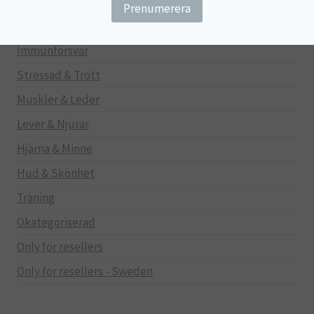
Gravid/Ammande
Mage & Tarm
Immunförsvar
Stressad & Trött
Muskler & Leder
Lever & Njurar
Hjärna & Minne
Hud & Skönhet
Träning
Okategoriserad
Only for resellers
Only for resellers - Sweden