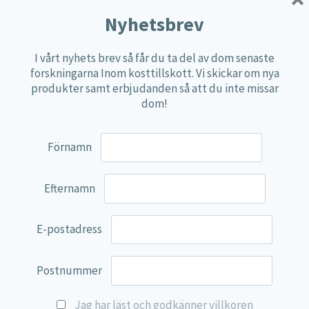
Multi produkter
Nyhetsbrev
Näringspulver
I vårt nyhets brev så får du ta del av dom senaste
Övriga kosttillskott
forskningarna Inom kosttillskott. Vi skickar om nya
100% Natural
produkter samt erbjudanden så att du inte missar
dom!
EVP Nutrition
Synergos
Förnamn
Multi Nutrient
Reviva Nutrition
Efternamn
Lamberts
E-postadress
Svenska Örtmedicinska Institutet
Kenkou Selfcare
Postnummer
Green Trade
NyTid
Jag har läst och godkänner villkoren