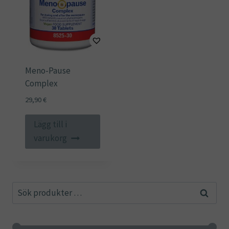
Meno-Pause
Complex
29,90
€
Lägg till i
varukorg
Sök
Sök
efter: