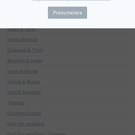
Barn
Gravid/Ammande
Mage & Tarm
Immunförsvar
Stressad & Trött
Muskler & Leder
Lever & Njurar
Hjärna & Minne
Hud & Skönhet
Träning
Okategoriserad
Only for resellers
Only for resellers - Sweden