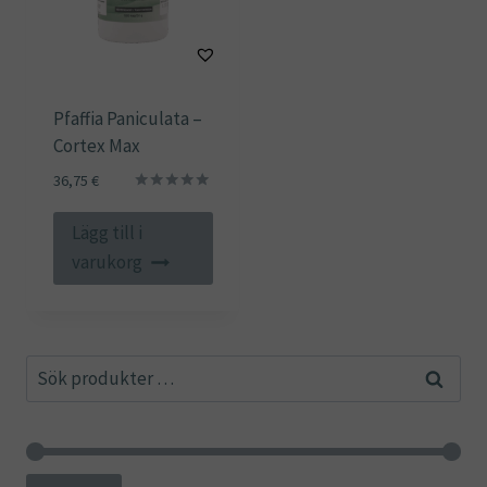
Pfaffia Paniculata –
Cortex Max
36,75
€
Betygsatt
5.00
Lägg till i
av 5
varukorg
Sök
Sök
efter: