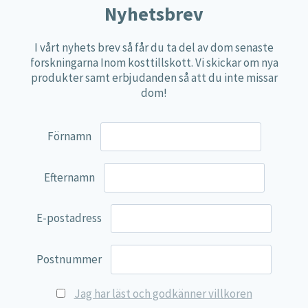
Nyhetsbrev
Näringspulver
Övriga kosttillskott
I vårt nyhets brev så får du ta del av dom senaste
forskningarna Inom kosttillskott. Vi skickar om nya
100% Natural
produkter samt erbjudanden så att du inte missar
EVP Nutrition
dom!
Synergos
Förnamn
Multi Nutrient
Reviva Nutrition
Efternamn
Lamberts
Svenska Örtmedicinska Institutet
E-postadress
Kenkou Selfcare
Green Trade
Postnummer
NyTid
Jag har läst och godkänner villkoren
Barn