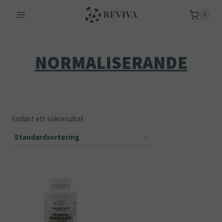
Skip
0
to
content
NORMALISERANDE
Endast ett sökresultat