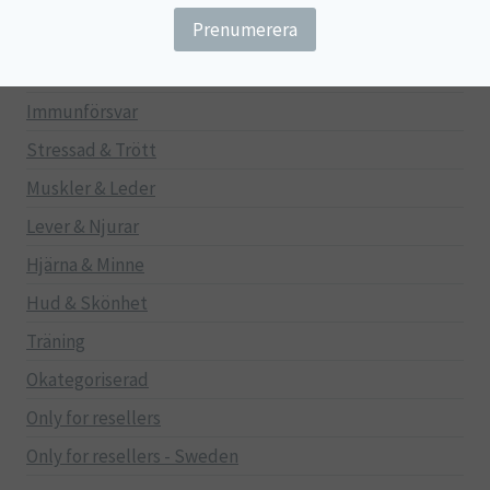
Gravid/Ammande
Mage & Tarm
Immunförsvar
Stressad & Trött
Muskler & Leder
Lever & Njurar
Hjärna & Minne
Hud & Skönhet
Träning
Okategoriserad
Only for resellers
Only for resellers - Sweden