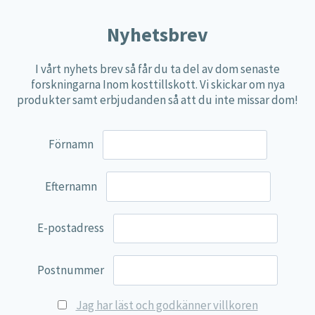
alternativen
Nyhetsbrev
kan
väljas
I vårt nyhets brev så får du ta del av dom senaste
på
forskningarna Inom kosttillskott. Vi skickar om nya
produktsidan
produkter samt erbjudanden så att du inte missar dom!
Noacid
Förnamn
22,14
€
Efternamn
Lägg till i varukorg
E-postadress
Postnummer
Jag har läst och godkänner villkoren