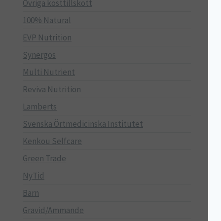
Övriga kosttillskott
100% Natural
EVP Nutrition
Synergos
Multi Nutrient
Reviva Nutrition
Lamberts
Svenska Örtmedicinska Institutet
Kenkou Selfcare
Green Trade
NyTid
Barn
Gravid/Ammande