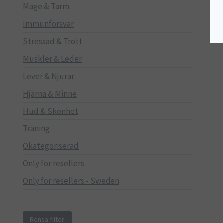
Mage & Tarm
Immunförsvar
Stressad & Trött
Muskler & Leder
Lever & Njurar
Hjärna & Minne
Hud & Skönhet
Träning
Okategoriserad
Only for resellers
Only for resellers - Sweden
Rensa filter