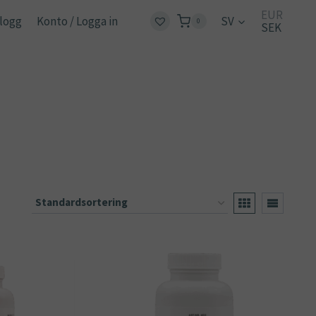
EUR
logg
Konto / Logga in
SV
0
SEK