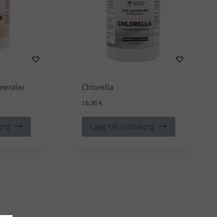
neraler
Chlorella
16,90
€
korg
Lägg till i varukorg