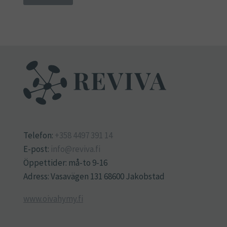
Telefon:
+358 4497 391 14
E-post:
info@reviva.fi
Öppettider: må-to 9-16
Adress: Vasavägen 131 68600 Jakobstad
www.oivahymy.fi