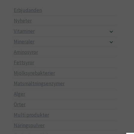
Erbjudanden
Nyheter
Vitaminer
Mineraler
Aminosyror
Fettsyror
Mjölksyrebakterier
Matsmältningsenzymer
Alger
Örter
Multi produkter
Näringspulver