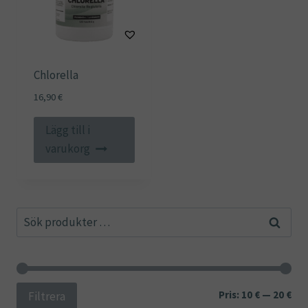
Chlorella
16,90
€
Lägg till i
varukorg
Sök
Sök
efter:
Min
Ma
Pris:
10 €
—
20 €
Filtrera