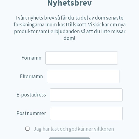
Näringspulver
Nyhetsbrev
Övriga kosttillskott
I vårt nyhets brev så får du ta del av dom senaste
100% Natural
forskningarna Inom kosttillskott. Vi skickar om nya
produkter samt erbjudanden så att du inte missar
EVP Nutrition
dom!
Synergos
Multi Nutrient
Förnamn
Reviva Nutrition
Lamberts
Efternamn
Svenska Örtmedicinska Institutet
E-postadress
Kenkou Selfcare
Green Trade
Postnummer
NyTid
Jag har läst och godkänner villkoren
Barn