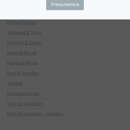
Gravid/Ammande
Mage & Tarm
Immunförsvar
Stressad & Trött
Muskler & Leder
Lever & Njurar
Hjärna & Minne
Hud & Skönhet
Träning
Okategoriserad
Only for resellers
Only for resellers - Sweden