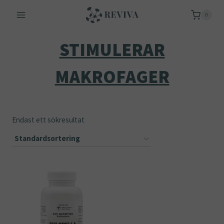
Skip
0
to
content
STIMULERAR
MAKROFAGER
Endast ett sökresultat