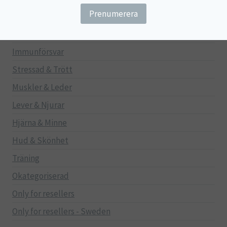
Gravid/Ammande
Mage & Tarm
Immunförsvar
Stressad & Trött
Muskler & Leder
Lever & Njurar
Hjärna & Minne
Hud & Skönhet
Träning
Okategoriserad
Only for resellers
Only for resellers - Sweden