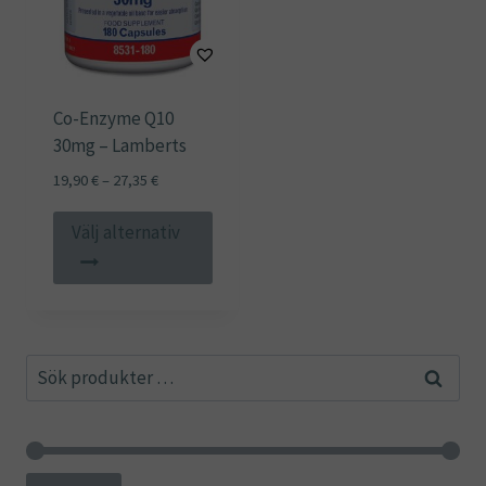
Co-Enzyme Q10
30mg – Lamberts
Prisintervall:
19,90
€
–
27,35
€
19,90 €
Den
till
Välj alternativ
här
27,35 €
produkten
har
flera
Sök
varianter.
Sök
efter:
De
olika
alternativen