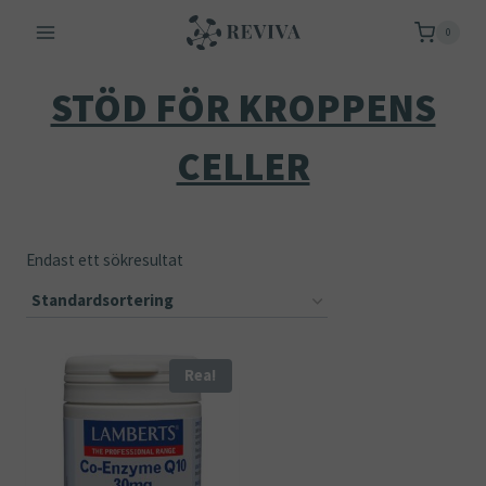
Skip
0
to
content
STÖD FÖR KROPPENS
CELLER
Endast ett sökresultat
Rea!