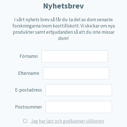
Nyhetsbrev
Näringspulver
Övriga kosttillskott
I vårt nyhets brev så får du ta del av dom senaste
forskningarna Inom kosttillskott. Vi skickar om nya
100% Natural
produkter samt erbjudanden så att du inte missar
EVP Nutrition
dom!
Synergos
Förnamn
Multi Nutrient
Reviva Nutrition
Efternamn
Lamberts
Svenska Örtmedicinska Institutet
E-postadress
Kenkou Selfcare
Green Trade
Postnummer
NyTid
Jag har läst och godkänner villkoren
Barn