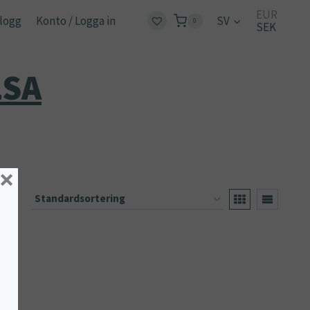
EUR
logg
Konto / Logga in
SV
0
SEK
LSA
×