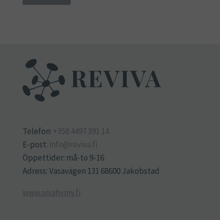
Telefon:
+358 4497 391 14
E-post:
info@reviva.fi
Öppettider: må-to 9-16
Adress: Vasavägen 131 68600 Jakobstad
www.oivahymy.fi