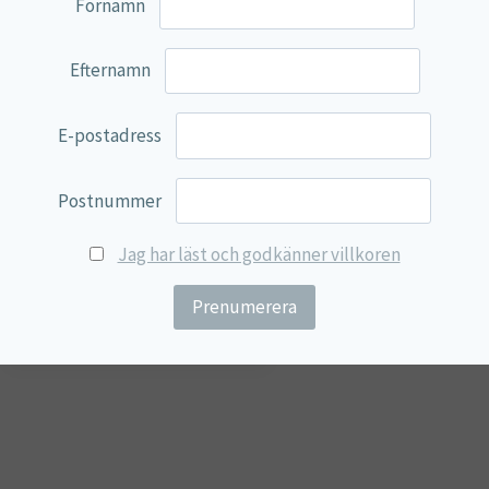
Förnamn
Efternamn
E-postadress
Vitamin D3 4000iu (100 µg),
Postnummer
Lamberts
Jag har läst och godkänner villkoren
24,75
€
Lägg till i varukorg