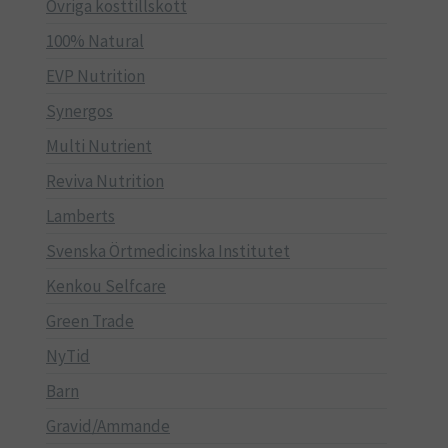
Övriga kosttillskott
100% Natural
EVP Nutrition
Synergos
Multi Nutrient
Reviva Nutrition
Lamberts
Svenska Örtmedicinska Institutet
Kenkou Selfcare
Green Trade
NyTid
Barn
Gravid/Ammande