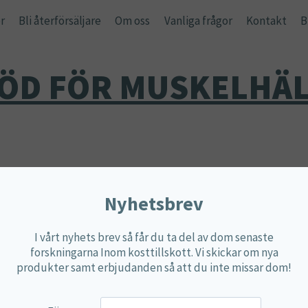
r
Bli återförsäljare
Om oss
Vanliga frågor
Kontakt
B
ÖD FÖR MUSKELHÄ
Endast ett sökresultat
Nyhetsbrev
I vårt nyhets brev så får du ta del av dom senaste
forskningarna Inom kosttillskott. Vi skickar om nya
produkter samt erbjudanden så att du inte missar dom!