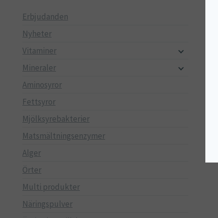
Erbjudanden
Nyheter
Vitaminer
Mineraler
Aminosyror
Fettsyror
Mjölksyrebakterier
Matsmältningsenzymer
Alger
Örter
Multi produkter
Näringspulver