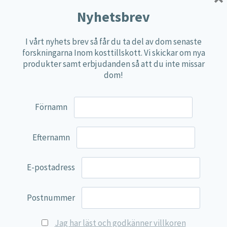
Multi produkter
Nyhetsbrev
Näringspulver
I vårt nyhets brev så får du ta del av dom senaste
Övriga kosttillskott
forskningarna Inom kosttillskott. Vi skickar om nya
100% Natural
produkter samt erbjudanden så att du inte missar
dom!
EVP Nutrition
Synergos
Förnamn
Multi Nutrient
Reviva Nutrition
Efternamn
Lamberts
Svenska Örtmedicinska Institutet
E-postadress
Kenkou Selfcare
Postnummer
Green Trade
NyTid
Jag har läst och godkänner villkoren