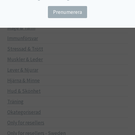
Barn
Gravid/Ammande
Mage & Tarm
Immunförsvar
Stressad & Trött
Muskler & Leder
Lever & Njurar
Hjärna & Minne
Hud & Skönhet
Träning
Okategoriserad
Only for resellers
Only for resellers - Sweden