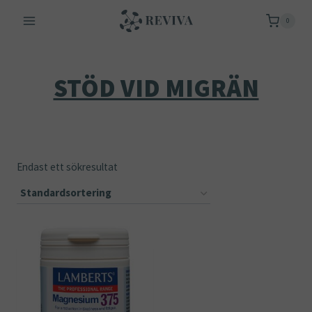
Skip
0
to
content
STÖD VID MIGRÄN
Endast ett sökresultat