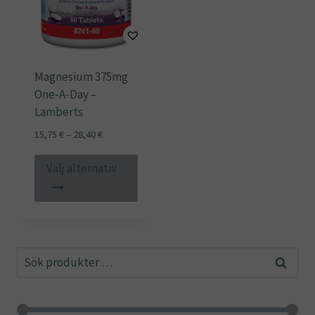
Magnesium 375mg
One-A-Day –
Lamberts
Prisintervall:
15,75
€
–
28,40
€
15,75 €
Den
till
Välj alternativ
här
28,40 €
produkten
har
flera
Sök
varianter.
Sök
efter:
De
olika
alternativen