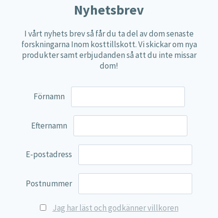
Nyhetsbrev
Näringspulver
Övriga kosttillskott
I vårt nyhets brev så får du ta del av dom senaste
forskningarna Inom kosttillskott. Vi skickar om nya
100% Natural
produkter samt erbjudanden så att du inte missar
EVP Nutrition
dom!
Synergos
Förnamn
Multi Nutrient
Reviva Nutrition
Efternamn
Lamberts
Svenska Örtmedicinska Institutet
E-postadress
Kenkou Selfcare
Green Trade
Postnummer
NyTid
Jag har läst och godkänner villkoren
Barn