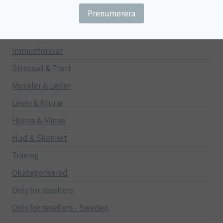
Gravid/Ammande
Mage & Tarm
Immunförsvar
Stressad & Trött
Muskler & Leder
Lever & Njurar
Hjärna & Minne
Hud & Skönhet
Träning
Okategoriserad
Only for resellers
Only for resellers - Sweden