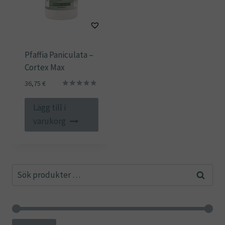
Pfaffia Paniculata –
Cortex Max
36,75
€
Betygsatt
5.00
Lägg till i
av 5
varukorg
Sök
Sök
efter: