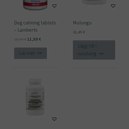
Dog calming tablets
Mulungu
– Lamberts
31,45
€
Det
Det
16,40
€
11,50
€
Lägg till i
ursprungliga
nuvarande
priset
priset
Läs mer
varukorg
var:
är:
16,40 €.
11,50 €.