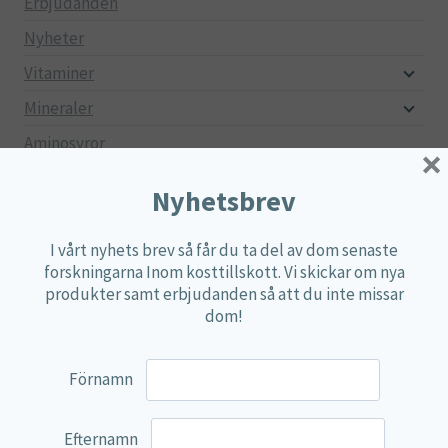
Erbjudanden
Nyheter
Vitaminer
Mineraler
Aminosyror
×
Fettsyror
Nyhetsbrev
Mjölksyrebakterier
Matsmältningsenzymer
I vårt nyhets brev så får du ta del av dom senaste
forskningarna Inom kosttillskott. Vi skickar om nya
Alger
produkter samt erbjudanden så att du inte missar
dom!
Örter
Multi produkter
Förnamn
Näringspulver
Övriga kosttillskott
Efternamn