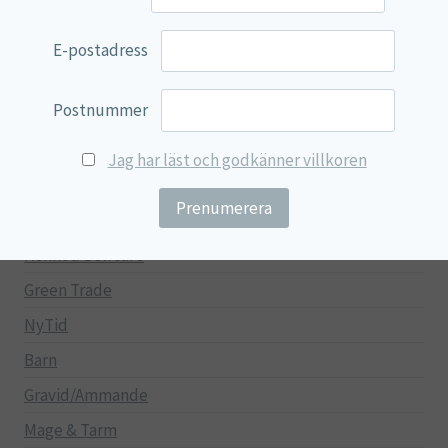
100% Natural
EVP Nutrition
E-postadress
Synergos
Postnummer
Multi Nutrient
Reviva Nutrition
Jag har läst och godkänner villkoren
Lamberts
Svenska Örtmedicinska Institutet
Kenkou Selfcare
Green Trade
NyTid
Barn
Gravid/Ammande
Mage & Tarm