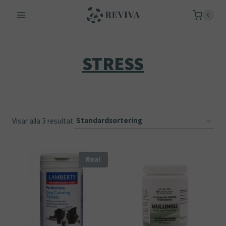
Skip
0
to
content
STRESS
Visar alla 3 resultat
Rea!