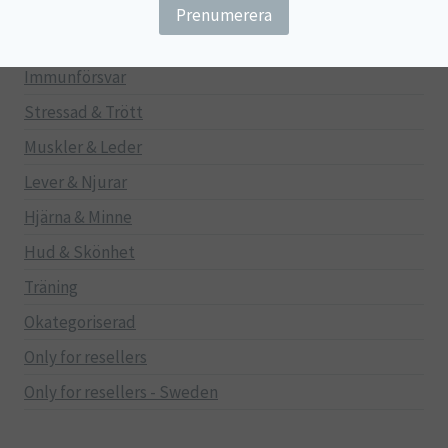
Gravid/Ammande
Mage & Tarm
Immunförsvar
Stressad & Trött
Muskler & Leder
Lever & Njurar
Hjärna & Minne
Hud & Skönhet
Träning
Okategoriserad
Only for resellers
Only for resellers - Sweden