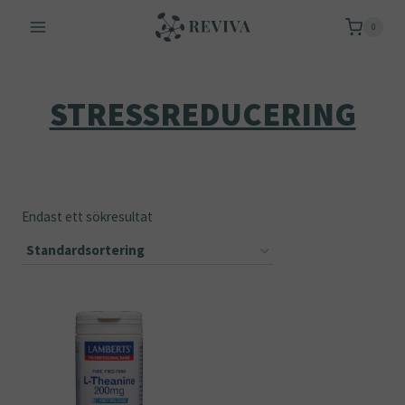
Skip
0
to
content
STRESSREDUCERING
Endast ett sökresultat