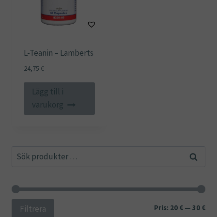
L-Teanin – Lamberts
24,75
€
Lägg till i
varukorg
Sök
Sök
efter:
Min
Ma
Pris:
20 €
—
30 €
Filtrera