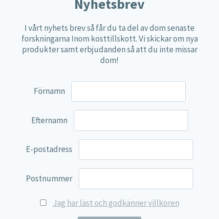
Näringspulver
Nyhetsbrev
Övriga kosttillskott
I vårt nyhets brev så får du ta del av dom senaste
100% Natural
forskningarna Inom kosttillskott. Vi skickar om nya
produkter samt erbjudanden så att du inte missar
EVP Nutrition
dom!
Synergos
Multi Nutrient
Förnamn
Reviva Nutrition
Lamberts
Efternamn
Svenska Örtmedicinska Institutet
E-postadress
Kenkou Selfcare
Green Trade
Postnummer
NyTid
Jag har läst och godkänner villkoren
Barn