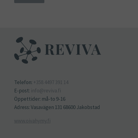
Telefon:
+358 4497 391 14
E-post:
info@reviva.fi
Öppettider: må-to 9-16
Adress: Vasavägen 131 68600 Jakobstad
www.oivahymy.fi