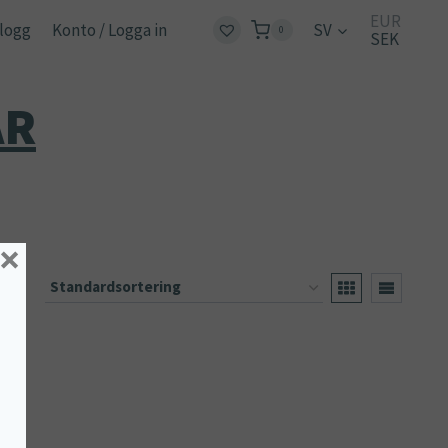
EUR
logg
Konto / Logga in
SV
0
SEK
AR
×