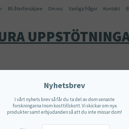
r
Bli återförsäljare
Om oss
Vanliga frågor
Kontakt
B
URA UPPSTÖTNING
Endast ett sökresultat
Nyhetsbrev
I vårt nyhets brev så får du ta del av dom senaste
forskningarna Inom kosttillskott. Vi skickar om nya
produkter samt erbjudanden så att du inte missar dom!