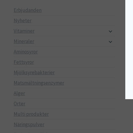
Erbjudanden
Nyheter
Vitaminer
Mineraler
Aminosyror
Fettsyror
Mjölksyrebakterier
Matsmältningsenzymer
Alger
Örter
Multi produkter
Näringspulver