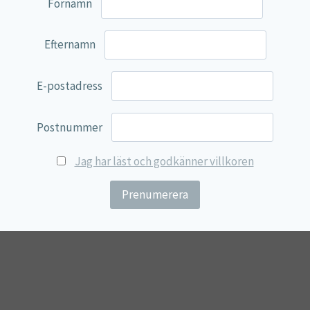
Förnamn
Efternamn
E-postadress
BetaPepsin
Postnummer
27,25
€
Jag har läst och godkänner villkoren
Lägg till i varukorg