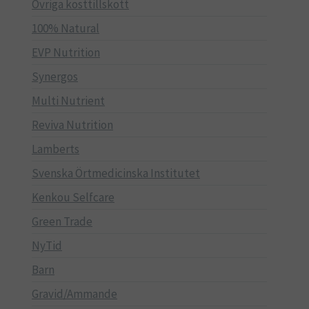
Övriga kosttillskott
100% Natural
EVP Nutrition
Synergos
Multi Nutrient
Reviva Nutrition
Lamberts
Svenska Örtmedicinska Institutet
Kenkou Selfcare
Green Trade
NyTid
Barn
Gravid/Ammande