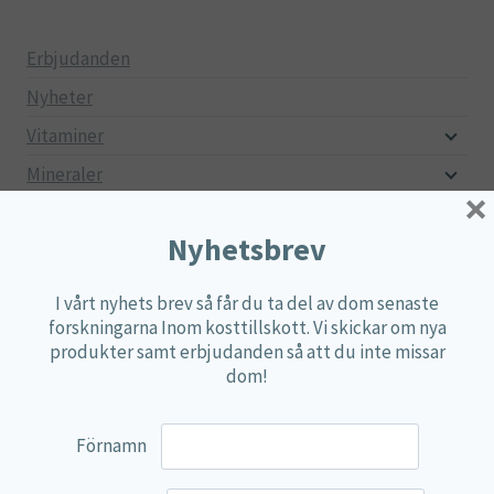
pri
pri
Erbjudanden
Nyheter
Vitaminer
Mineraler
×
Aminosyror
Nyhetsbrev
Fettsyror
Mjölksyrebakterier
I vårt nyhets brev så får du ta del av dom senaste
forskningarna Inom kosttillskott. Vi skickar om nya
Matsmältningsenzymer
produkter samt erbjudanden så att du inte missar
Alger
dom!
Örter
Multi produkter
Förnamn
Näringspulver