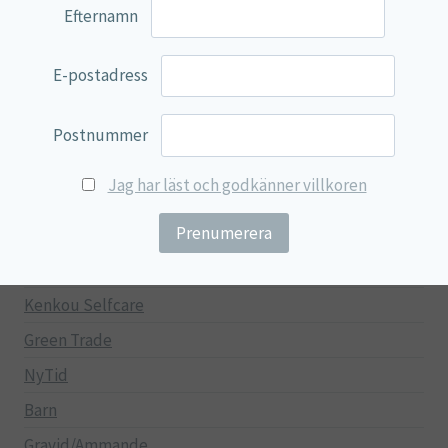
Efternamn
Övriga kosttillskott
100% Natural
E-postadress
EVP Nutrition
Synergos
Postnummer
Multi Nutrient
Jag har läst och godkänner villkoren
Reviva Nutrition
Lamberts
Svenska Örtmedicinska Institutet
Kenkou Selfcare
Green Trade
NyTid
Barn
Gravid/Ammande