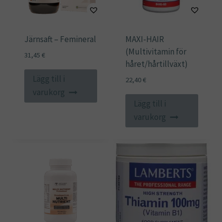
Järnsaft – Femineral
MAXI-HAIR
(Multivitamin för
31,45
€
håret/hårtillväxt)
Lägg till i
22,40
€
varukorg
Lägg till i
varukorg