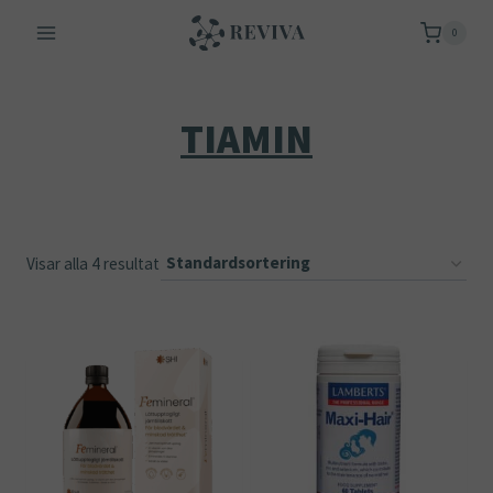
Skip
0
to
content
TIAMIN
Visar alla 4 resultat