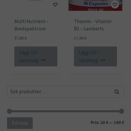
Multi Nutrient –
Thiamin – Vitamin
Bredspektrum
B1 – Lamberts
37,80
€
17,90
€
Lägg till i
Lägg till i
varukorg
varukorg
Sök
Sök
efter:
Min
Ma
Pris:
20 €
—
190 €
Filtrera