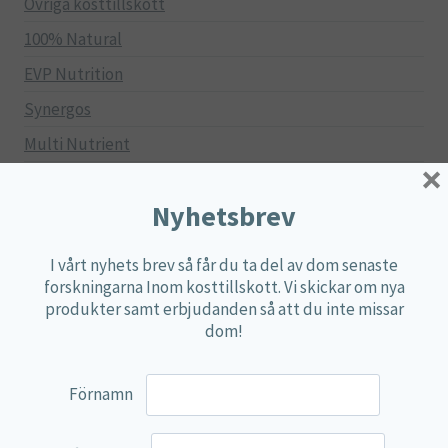
Övriga kosttillskott
100% Natural
EVP Nutrition
Synergos
Multi Nutrient
×
Reviva Nutrition
Nyhetsbrev
Lamberts
Svenska Örtmedicinska Institutet
I vårt nyhets brev så får du ta del av dom senaste
Kenkou Selfcare
forskningarna Inom kosttillskott. Vi skickar om nya
produkter samt erbjudanden så att du inte missar
Green Trade
dom!
NyTid
Barn
Förnamn
Gravid/Ammande