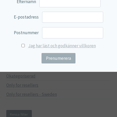
Efternamn
Mage & Tarm
Immunförsvar
E-postadress
Stressad & Trött
Muskler & Leder
Postnummer
Lever & Njurar
Jag har läst och godkänner villkoren
Hjärna & Minne
Hud & Skönhet
Träning
Okategoriserad
Only for resellers
Only for resellers - Sweden
Rensa filter