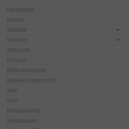
Erbjudanden
Nyheter
Vitaminer
Mineraler
Aminosyror
Fettsyror
Mjölksyrebakterier
Matsmältningsenzymer
Alger
Örter
Multi produkter
Näringspulver