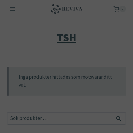
Skip
0
to
content
TSH
Inga produkter hittades som motsvarar ditt
val.
Sök
Sök
efter: