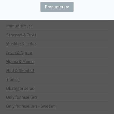
Gravid/Ammande
Mage & Tarm
Immunförsvar
Stressad & Trött
Muskler & Leder
Lever & Njurar
Hjärna & Minne
Hud & Skönhet
Träning
Okategoriserad
Only for resellers
Only for resellers - Sweden