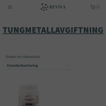
Skip
0
to
content
TUNGMETALLAVGIFTNING
Endast ett sökresultat