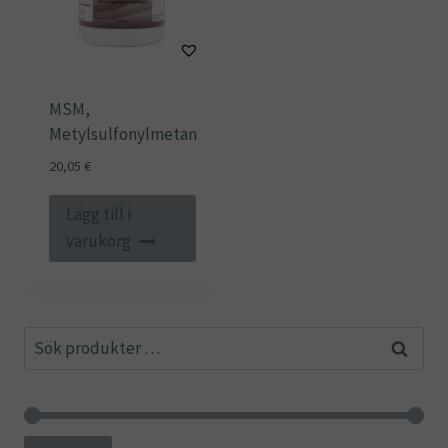
MSM,
Metylsulfonylmetan
20,05
€
Lägg till i
varukorg
Sök
Sök
efter: