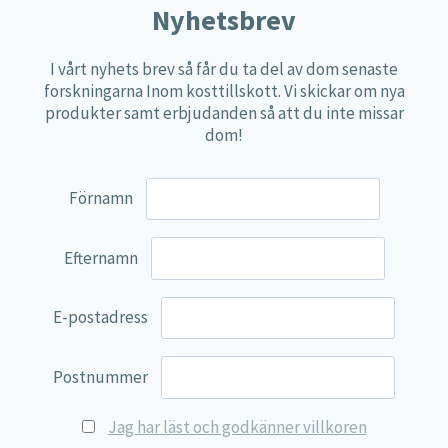
Nyhetsbrev
Näringspulver
Övriga kosttillskott
I vårt nyhets brev så får du ta del av dom senaste
forskningarna Inom kosttillskott. Vi skickar om nya
100% Natural
produkter samt erbjudanden så att du inte missar
EVP Nutrition
dom!
Synergos
Förnamn
Multi Nutrient
Reviva Nutrition
Efternamn
Lamberts
Svenska Örtmedicinska Institutet
E-postadress
Kenkou Selfcare
Green Trade
Postnummer
NyTid
Jag har läst och godkänner villkoren
Barn