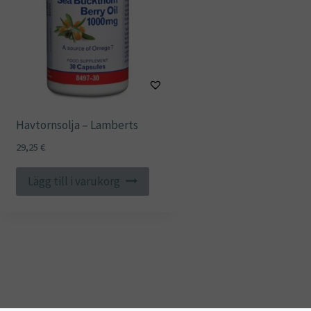
Havtornsolja – Lamberts
29,25
€
Lägg till i varukorg