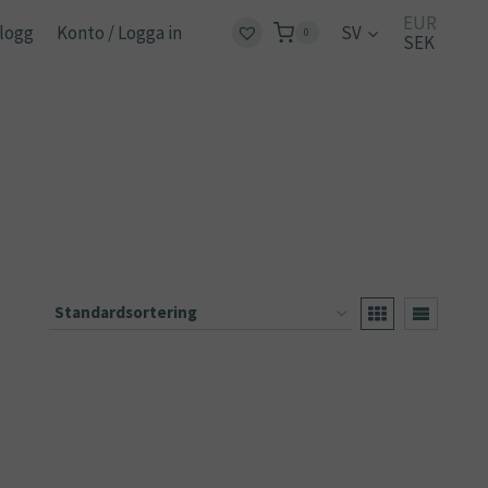
EUR
logg
Konto / Logga in
SV
0
SEK