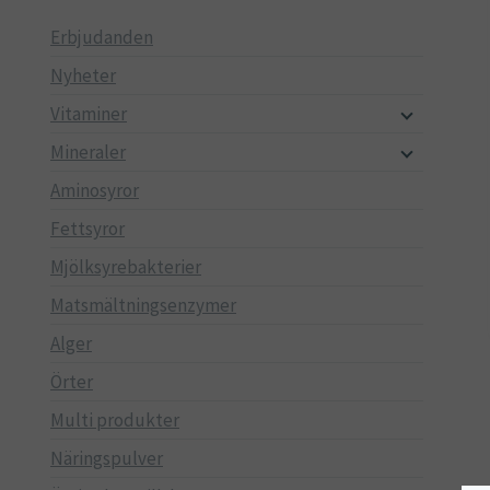
Erbjudanden
Nyheter
Vitaminer
Mineraler
Aminosyror
Fettsyror
Mjölksyrebakterier
Matsmältningsenzymer
Alger
Örter
Multi produkter
Näringspulver