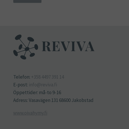
Telefon:
+358 4497 391 14
E-post:
info@reviva.fi
Öppettider: må-to 9-16
Adress: Vasavägen 131 68600 Jakobstad
www.oivahymy.fi