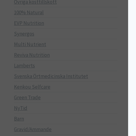
Övriga kosttillskott
100% Natural
EVP Nutrition
Synergos
Multi Nutrient
Reviva Nutrition
Lamberts
Svenska Örtmedicinska Institutet
Kenkou Selfcare
Green Trade
NyTid
Barn
Gravid/Ammande