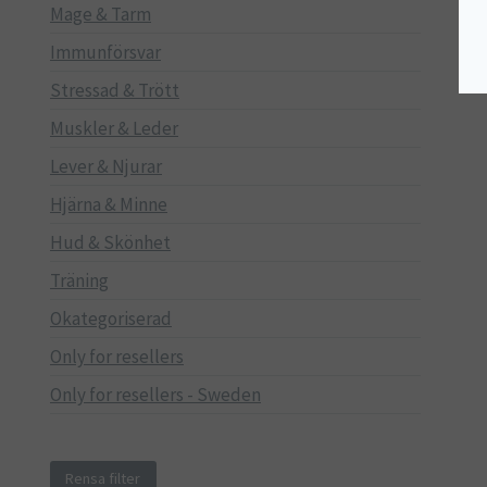
Mage & Tarm
Immunförsvar
Stressad & Trött
Muskler & Leder
Lever & Njurar
Hjärna & Minne
Hud & Skönhet
Träning
Okategoriserad
Only for resellers
Only for resellers - Sweden
Rensa filter