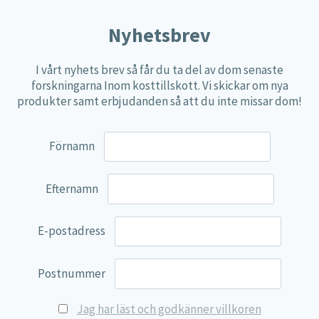
alternativen
Nyhetsbrev
kan
väljas
I vårt nyhets brev så får du ta del av dom senaste
på
forskningarna Inom kosttillskott. Vi skickar om nya
produktsidan
produkter samt erbjudanden så att du inte missar dom!
Förnamn
Efternamn
E-postadress
Postnummer
Jag har läst och godkänner villkoren