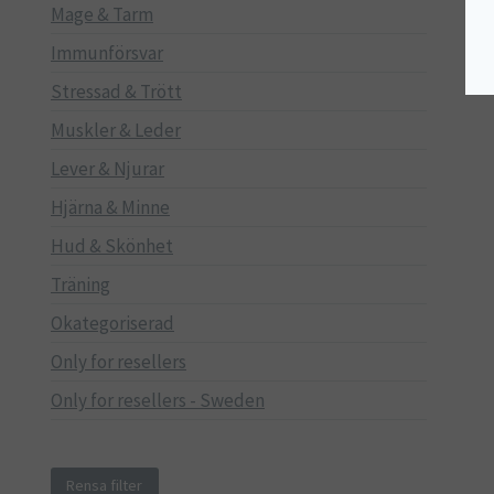
Mage & Tarm
Immunförsvar
Stressad & Trött
Muskler & Leder
Lever & Njurar
Hjärna & Minne
Hud & Skönhet
Träning
Okategoriserad
Only for resellers
Only for resellers - Sweden
Rensa filter