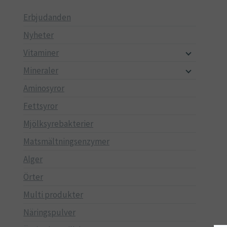
Erbjudanden
Nyheter
Vitaminer
Mineraler
Aminosyror
Fettsyror
Mjölksyrebakterier
Matsmältningsenzymer
Alger
Örter
Multi produkter
Näringspulver