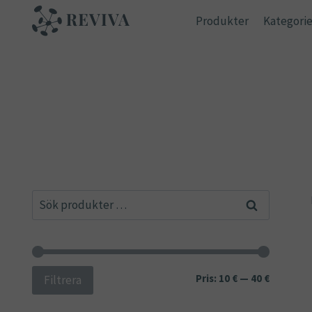
Skip
Produkter
Kategorie
to
content
Sök
Sök
efter:
Min
Max
Pris:
10 €
—
40 €
Filtrera
pris
pris