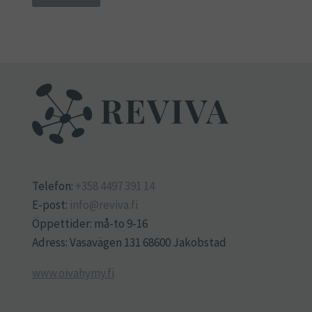
Telefon:
+358 4497 391 14
E-post:
info@reviva.fi
Öppettider: må-to 9-16
Adress: Vasavägen 131 68600 Jakobstad
www.oivahymy.fi