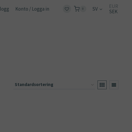
EUR
logg
Konto / Logga in
SV
0
SEK