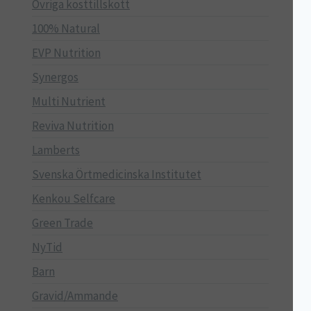
Övriga kosttillskott
100% Natural
EVP Nutrition
Synergos
Multi Nutrient
Reviva Nutrition
Lamberts
Svenska Örtmedicinska Institutet
Kenkou Selfcare
Green Trade
NyTid
Barn
Gravid/Ammande