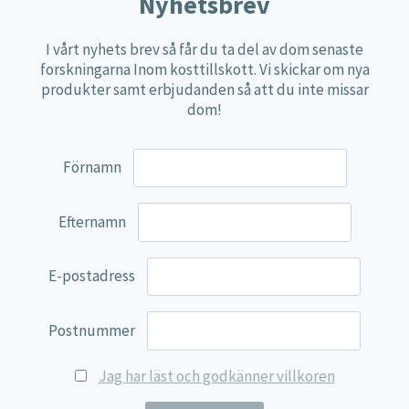
Nyhetsbrev
Övriga kosttillskott
I vårt nyhets brev så får du ta del av dom senaste
100% Natural
forskningarna Inom kosttillskott. Vi skickar om nya
produkter samt erbjudanden så att du inte missar
EVP Nutrition
dom!
Synergos
Multi Nutrient
Förnamn
Reviva Nutrition
Lamberts
Efternamn
Svenska Örtmedicinska Institutet
E-postadress
Kenkou Selfcare
Green Trade
Postnummer
NyTid
Jag har läst och godkänner villkoren
Barn