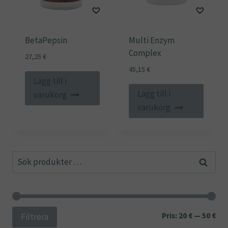
BetaPepsin
Multi Enzym
Complex
27,25
€
45,15
€
Lägg till i
Lägg till i
varukorg
varukorg
Sök
Sök
efter:
Min
Ma
Pris:
20 €
—
50 €
Filtrera