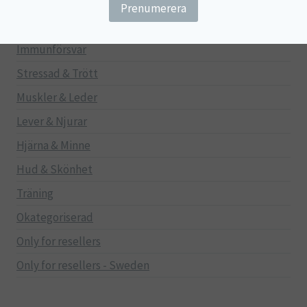
Gravid/Ammande
Mage & Tarm
Immunförsvar
Stressad & Trött
Muskler & Leder
Lever & Njurar
Hjärna & Minne
Hud & Skönhet
Träning
Okategoriserad
Only for resellers
Only for resellers - Sweden