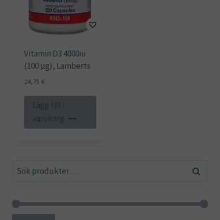
Vitamin D3 4000iu
(100 µg), Lamberts
24,75
€
Lägg till i
varukorg
Sök
Sök
efter: