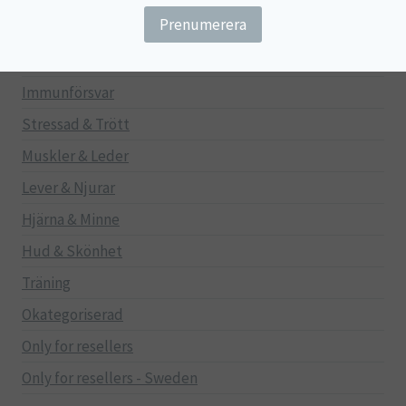
Gravid/Ammande
Mage & Tarm
Immunförsvar
Stressad & Trött
Muskler & Leder
Lever & Njurar
Hjärna & Minne
Hud & Skönhet
Träning
Okategoriserad
Only for resellers
Only for resellers - Sweden