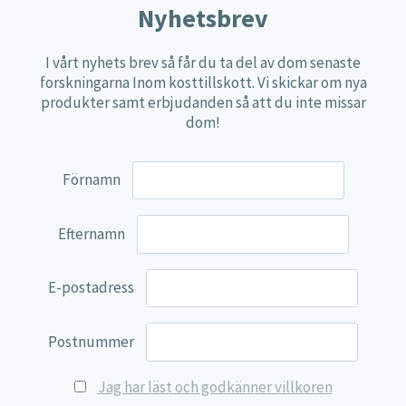
Nyhetsbrev
Näringspulver
Övriga kosttillskott
I vårt nyhets brev så får du ta del av dom senaste
forskningarna Inom kosttillskott. Vi skickar om nya
100% Natural
produkter samt erbjudanden så att du inte missar
EVP Nutrition
dom!
Synergos
Förnamn
Multi Nutrient
Reviva Nutrition
Efternamn
Lamberts
Svenska Örtmedicinska Institutet
E-postadress
Kenkou Selfcare
Green Trade
Postnummer
NyTid
Jag har läst och godkänner villkoren
Barn