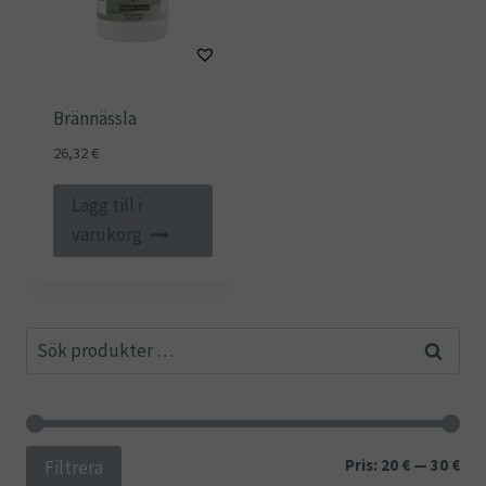
Brännässla
26,32
€
Lägg till i
varukorg
Sök
Sök
efter:
Min
Ma
Pris:
20 €
—
30 €
Filtrera