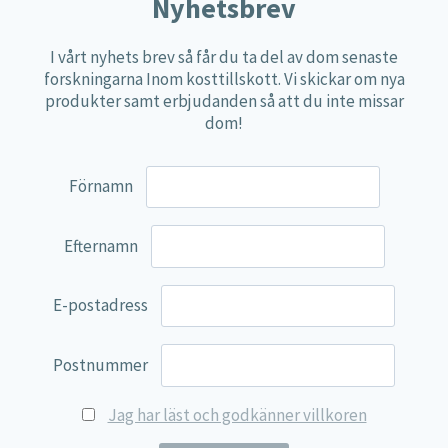
Näringspulver
Nyhetsbrev
Övriga kosttillskott
I vårt nyhets brev så får du ta del av dom senaste
100% Natural
forskningarna Inom kosttillskott. Vi skickar om nya
produkter samt erbjudanden så att du inte missar
EVP Nutrition
dom!
Synergos
Multi Nutrient
Förnamn
Reviva Nutrition
Lamberts
Efternamn
Svenska Örtmedicinska Institutet
E-postadress
Kenkou Selfcare
Green Trade
Postnummer
NyTid
Jag har läst och godkänner villkoren
Barn