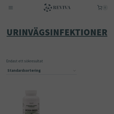
Skip
0
to
content
URINVÄGSINFEKTIONER
Endast ett sökresultat