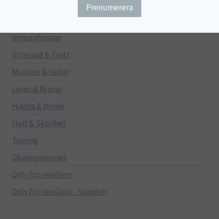
Gravid/Ammande
Mage & Tarm
Immunförsvar
Stressad & Trött
Muskler & Leder
Lever & Njurar
Hjärna & Minne
Hud & Skönhet
Träning
Okategoriserad
Only for resellers
Only for resellers - Sweden