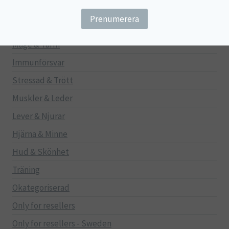
Barn
Gravid/Ammande
Mage & Tarm
Immunförsvar
Stressad & Trött
Muskler & Leder
Lever & Njurar
Hjärna & Minne
Hud & Skönhet
Träning
Okategoriserad
Only for resellers
Only for resellers - Sweden