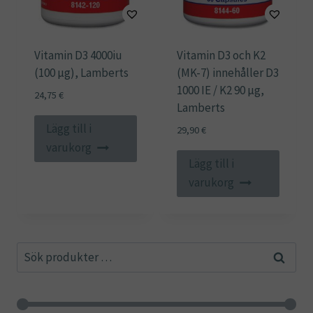
Vitamin D3 4000iu
Vitamin D3 och K2
(100 µg), Lamberts
(MK-7) innehåller D3
1000 IE / K2 90 µg,
24,75
€
Lamberts
Lägg till i
29,90
€
varukorg
Lägg till i
varukorg
Sök
Sök
efter: