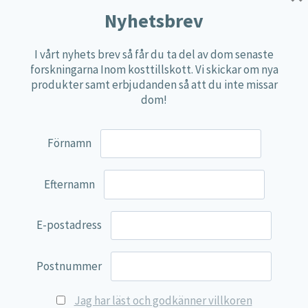
Multi produkter
Nyhetsbrev
Näringspulver
I vårt nyhets brev så får du ta del av dom senaste
Övriga kosttillskott
forskningarna Inom kosttillskott. Vi skickar om nya
100% Natural
produkter samt erbjudanden så att du inte missar
dom!
EVP Nutrition
Synergos
Förnamn
Multi Nutrient
Reviva Nutrition
Efternamn
Lamberts
Svenska Örtmedicinska Institutet
E-postadress
Kenkou Selfcare
Postnummer
Green Trade
NyTid
Jag har läst och godkänner villkoren