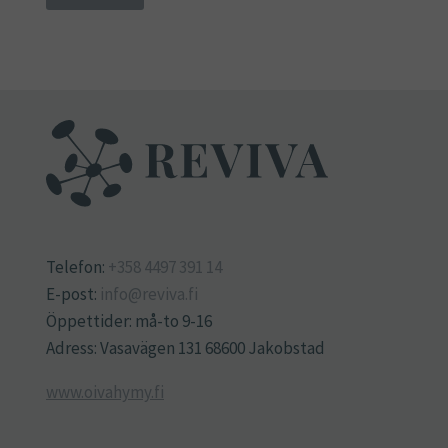
Telefon:
+358 4497 391 14
E-post:
info@reviva.fi
Öppettider: må-to 9-16
Adress: Vasavägen 131 68600 Jakobstad
www.oivahymy.fi