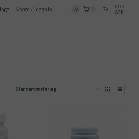
EUR
logg
Konto / Logga in
SV
0
SEK