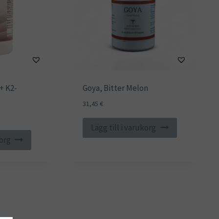
+ K2-
Goya, Bitter Melon
31,45
€
Lägg till i varukorg
korg