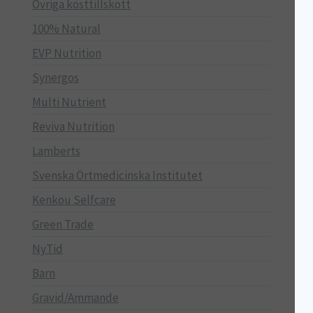
Övriga kosttillskott
100% Natural
EVP Nutrition
Synergos
Multi Nutrient
Reviva Nutrition
Lamberts
Svenska Örtmedicinska Institutet
Kenkou Selfcare
Green Trade
NyTid
Barn
Gravid/Ammande