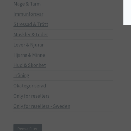
Mage & Tarm
Immunförsvar
Stressad & Trött
Muskler & Leder
Lever & Njurar
Hjärna & Minne
Hud & Skönhet
Träning
Okategoriserad
Only for resellers
Only for resellers - Sweden
Rensa filter