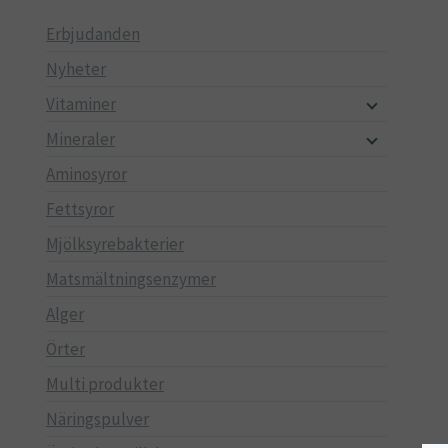
Erbjudanden
Nyheter
Vitaminer
Mineraler
Aminosyror
Fettsyror
Mjölksyrebakterier
Matsmältningsenzymer
Alger
Örter
Multi produkter
Näringspulver