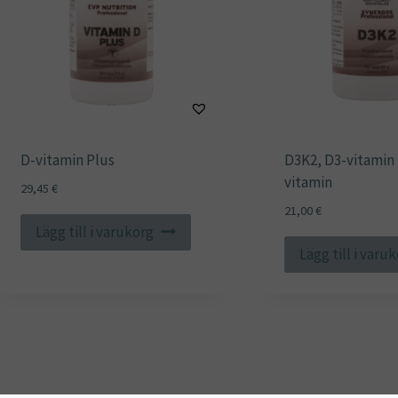
D-vitamin Plus
D3K2, D3-vitamin 
vitamin
29,45
€
21,00
€
Lägg till i varukorg
Lägg till i varu