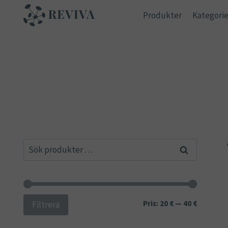
Skip
Produkter
Kategorie
to
content
Sök
Sök
efter:
Min
Max
Pris:
20 €
—
40 €
Filtrera
pris
pris