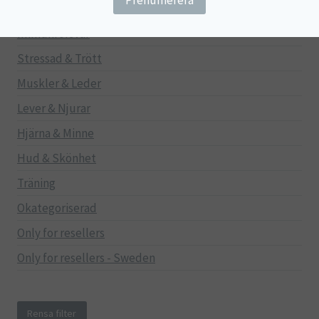
Mage & Tarm
Immunförsvar
Stressad & Trött
Muskler & Leder
Lever & Njurar
Hjärna & Minne
Hud & Skönhet
Träning
Okategoriserad
Only for resellers
Only for resellers - Sweden
Rensa filter