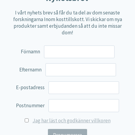
Övriga kosttillskott
100% Natural
I vårt nyhets brev så får du ta del av dom senaste
forskningarna Inom kosttillskott. Vi skickar om nya
EVP Nutrition
produkter samt erbjudanden så att du inte missar
dom!
Synergos
Multi Nutrient
Förnamn
Reviva Nutrition
Lamberts
Efternamn
Svenska Örtmedicinska Institutet
Kenkou Selfcare
E-postadress
Green Trade
Postnummer
NyTid
Barn
Jag har läst och godkänner villkoren
Gravid/Ammande