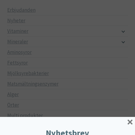
Erbjudanden
Nyheter
Vitaminer
Mineraler
Aminosyror
Fettsyror
Mjölksyrebakterier
Matsmältningsenzymer
Alger
Örter
Multi produkter
×
Näringspulver
Nyhetsbrev