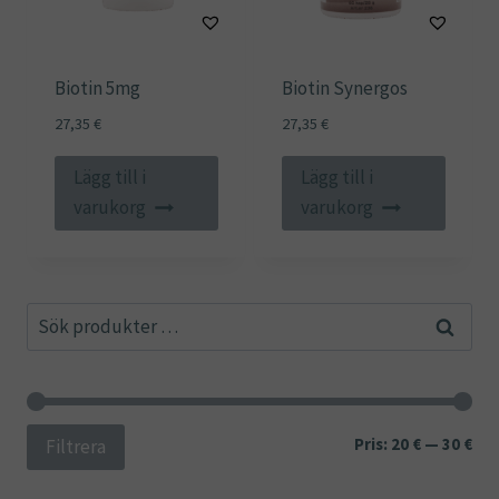
Biotin 5mg
Biotin Synergos
27,35
€
27,35
€
Lägg till i
Lägg till i
varukorg
varukorg
Sök
Sök
efter:
Min
Ma
Pris:
20 €
—
30 €
Filtrera
pri
pri