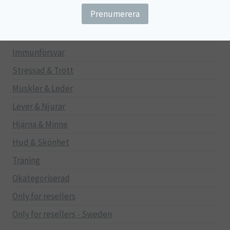
Gravid/Ammande
Mage & Tarm
Immunförsvar
Stressad & Trött
Muskler & Leder
Lever & Njurar
Hjärna & Minne
Hud & Skönhet
Träning
Okategoriserad
Only for resellers
Only for resellers - Sweden