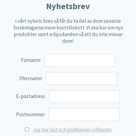
Nyhetsbrev
Näringspulver
Övriga kosttillskott
I vårt nyhets brev så får du ta del av dom senaste
forskningarna Inom kosttillskott. Vi skickar om nya
100% Natural
produkter samt erbjudanden så att du inte missar
EVP Nutrition
dom!
Synergos
Förnamn
Multi Nutrient
Reviva Nutrition
Efternamn
Lamberts
Svenska Örtmedicinska Institutet
E-postadress
Kenkou Selfcare
Green Trade
Postnummer
NyTid
Jag har läst och godkänner villkoren
Barn