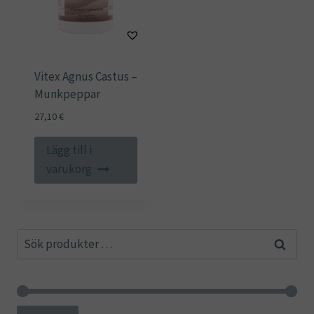
Vitex Agnus Castus –
Munkpeppar
27,10
€
Lägg till i
varukorg
Sök
Sök
efter: