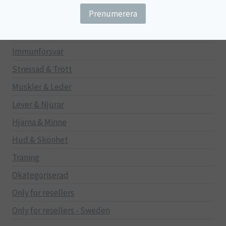
Gravid/Ammande
Mage & Tarm
Immunförsvar
Stressad & Trött
Muskler & Leder
Lever & Njurar
Hjärna & Minne
Hud & Skönhet
Träning
Okategoriserad
Only for resellers
Only for resellers - Sweden