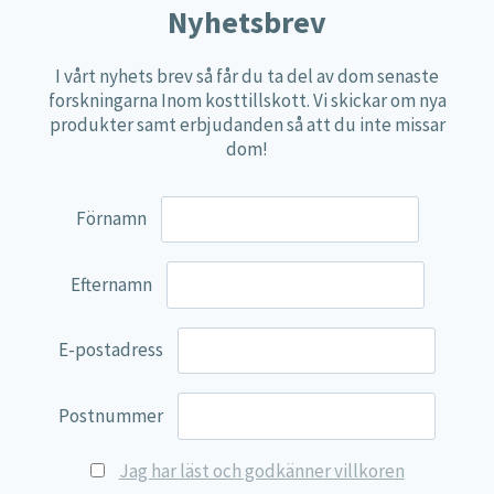
Nyhetsbrev
Näringspulver
Övriga kosttillskott
I vårt nyhets brev så får du ta del av dom senaste
forskningarna Inom kosttillskott. Vi skickar om nya
100% Natural
produkter samt erbjudanden så att du inte missar
EVP Nutrition
dom!
Synergos
Förnamn
Multi Nutrient
Reviva Nutrition
Efternamn
Lamberts
Svenska Örtmedicinska Institutet
E-postadress
Kenkou Selfcare
Green Trade
Postnummer
NyTid
Jag har läst och godkänner villkoren
Barn