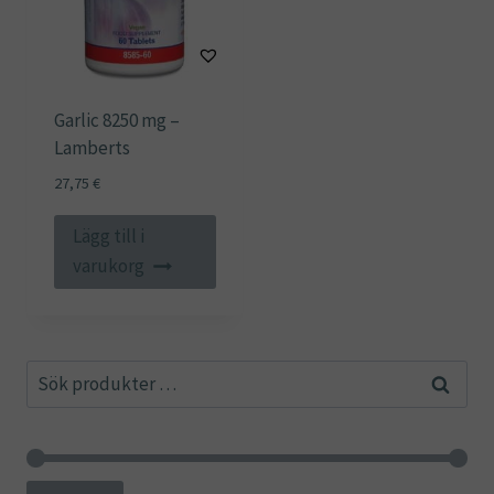
Garlic 8250 mg –
Lamberts
27,75
€
Lägg till i
varukorg
Sök
Sök
efter: