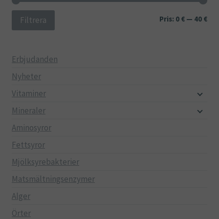
Min
Ma
Pris:
0 €
—
40 €
Filtrera
pri
pri
Erbjudanden
Nyheter
Vitaminer
Mineraler
Aminosyror
Fettsyror
Mjölksyrebakterier
Matsmältningsenzymer
Alger
Örter