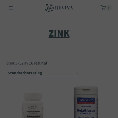
Skip
0
to
content
ZINK
Visar 1–12 av 16 resultat