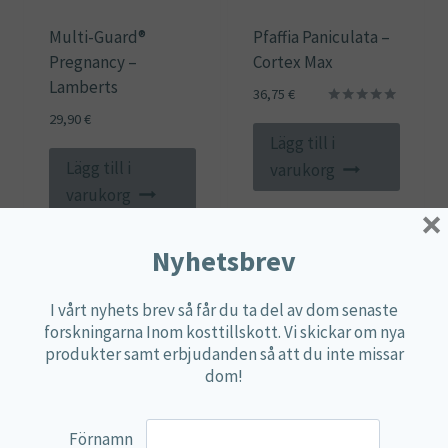
Multi-Guard®
Pfaffia Paniculata –
Pregnancy –
Cortex Max
Lamberts
36,75
€
Betygsatt
29,90
€
5.00
Lägg till i
av 5
Lägg till i
varukorg
varukorg
×
Nyhetsbrev
I vårt nyhets brev så får du ta del av dom senaste
forskningarna Inom kosttillskott. Vi skickar om nya
produkter samt erbjudanden så att du inte missar
dom!
Förnamn