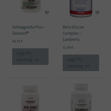
Ashwaganda Plus –
Beta Glucan
Sensoril®
Complex –
Lamberts
36,75
€
31,40
€
Lägg till i
Lägg till i
varukorg
varukorg