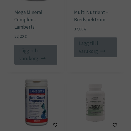
Mega Mineral
Multi Nutrient –
Complex –
Bredspektrum
Lamberts
37,80
€
22,20
€
Lägg till i
Lägg till i
varukorg
varukorg