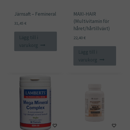
Järnsaft – Femineral
MAXI-HAIR
(Multivitamin för
31,45
€
håret/hårtillväxt)
Lägg till i
22,40
€
varukorg
Lägg till i
varukorg