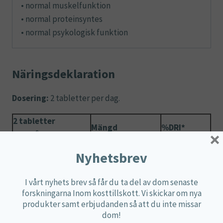
• normal muskelfunktion
• normal proteinsyntes
• normal psykologisk funktion
Näringsdeklaration
Dosering:
2 tabletter per dag.
2 tabletter
Mängd
%DRI*
×
innehåller
Magnesium
500 mg
133 %
Nyhetsbrev
*DRI är dagligt referensintag.
I vårt nyhets brev så får du ta del av dom senaste
forskningarna Inom kosttillskott. Vi skickar om nya
Ingredienser:
Magnesiumoxid, fyllnadsmedel
produkter samt erbjudanden så att du inte missar
(mikrokristallinsk cellulosa, stearinsyra),
dom!