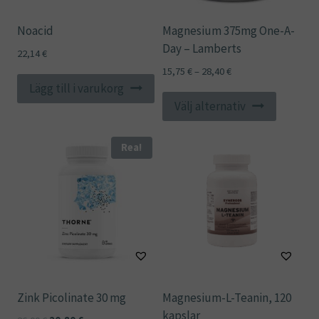
Noacid
Magnesium 375mg One-A-
Day – Lamberts
22,14
€
Prisintervall:
15,75
€
–
28,40
€
Lägg till i varukorg
15,75 €
Den
till
Välj alternativ
här
28,40 €
produkt
Rea!
har
flera
varianter
De
olika
alternat
kan
väljas
Zink Picolinate 30 mg
Magnesium-L-Teanin, 120
på
kapslar