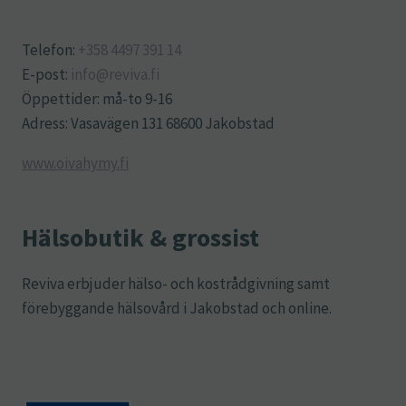
Telefon:
+358 4497 391 14
E-post:
info@reviva.fi
Öppettider: må-to 9-16
Adress: Vasavägen 131 68600 Jakobstad
www.oivahymy.fi
Hälsobutik & grossist
Reviva erbjuder hälso- och kostrådgivning samt
förebyggande hälsovård i Jakobstad och online.