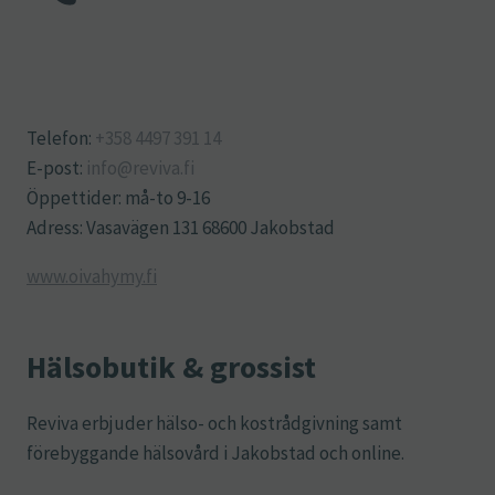
Telefon:
+358 4497 391 14
E-post:
info@reviva.fi
Öppettider: må-to 9-16
Adress: Vasavägen 131 68600 Jakobstad
www.oivahymy.fi
Hälsobutik & grossist
Reviva erbjuder hälso- och kostrådgivning samt
förebyggande hälsovård i Jakobstad och online.