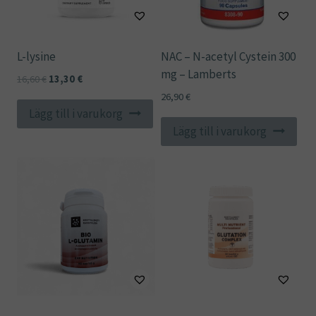
L-lysine
NAC – N-acetyl Cystein 300
mg – Lamberts
Det
Det
16,60
€
13,30
€
ursprungliga
nuvarande
26,90
€
priset
priset
Lägg till i varukorg
var:
är:
Lägg till i varukorg
16,60 €.
13,30 €.