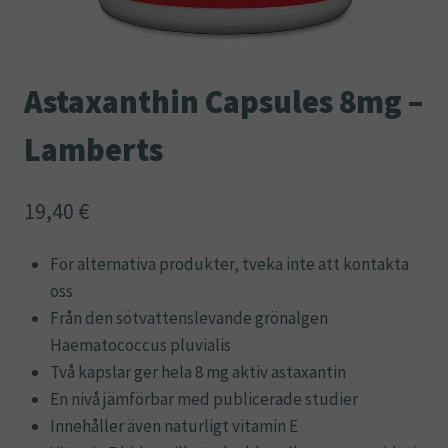
Astaxanthin Capsules 8mg –
Lamberts
19,40
€
För alternativa produkter, tveka inte att kontakta
oss
Från den sötvattenslevande grönalgen
Haematococcus pluvialis
Två kapslar ger hela 8 mg aktiv astaxantin
En nivå jämförbar med publicerade studier
Innehåller även naturligt vitamin E