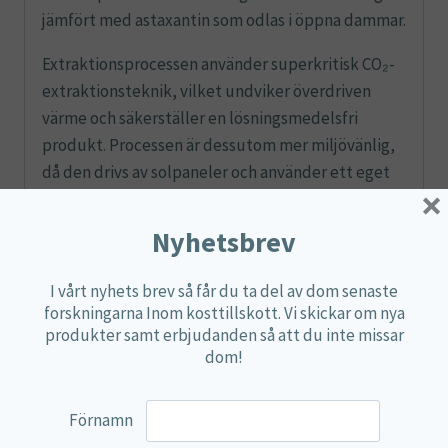
jämfört med astaxantin som odlas i öppna dammar.
Extraktionsprocessen använder superkritisk CO₂-
extraktionsteknik, vilket undviker överdriven
värme och säkerställer en lösningsmedelsfri
produkt. Processen är dessutom mer miljövänlig,
då den drivs av solpaneler och använder ett eget
×
vattenåtervinningssystem.
Nyhetsbrev
Två kapslar ger hela 8 mg naturligt, aktivt
astaxantin – en nivå jämförbar med publicerade
I vårt nyhets brev så får du ta del av dom senaste
studier. Dessutom innehåller produkten naturligt
forskningarna Inom kosttillskott. Vi skickar om nya
vitamin E, som bidrar till att skydda cellerna mot
produkter samt erbjudanden så att du inte missar
oxidativ stress.
dom!
Förnamn
Näringsdeklaration