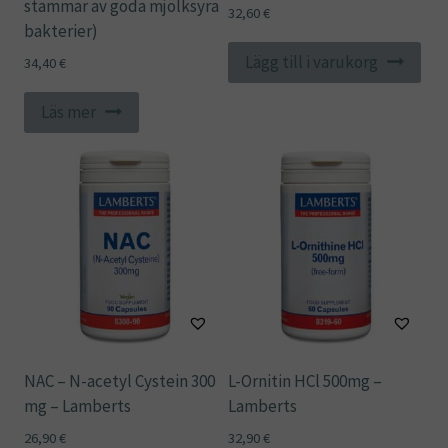
stammar av goda mjölksyra
32,60
€
bakterier)
Lägg till i varukorg
34,40
€
Läs mer
NAC – N-acetyl Cystein 300
L-Ornitin HCl 500mg –
mg – Lamberts
Lamberts
26,90
€
32,90
€