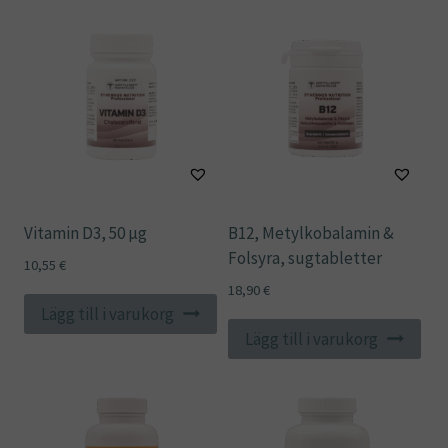
Vitamin D3, 50 µg
B12, Metylkobalamin &
Folsyra, sugtabletter
10,55
€
18,90
€
Lägg till i varukorg
Lägg till i varukorg