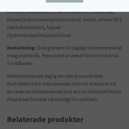
klumpförebyggandemedel (magnesiumsalter av
fettsyror, kiseldioxid), zink (zinksulfat), vitamin B6,
folsyra (pteroylmonoglutamin syra), biotin, vitamin B12
(metylkobalamin), kapsel
(hydroxipropylmetylcellulosa).
Anmärkning:
Övre gränsen för dagligt rekommenderat
intag överskrids. Preparatet är ämnat för korttidsbruk
1-3 månader.
Rekommenderad daglig dos bör ej överskridas.
Kosttillskott bör inte användas som ett alternativ till
en varierad och balanserad kost och en hälsosam livsstil.
Produkten förvaras oåtkomligt för små barn.
Relaterade produkter