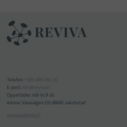
Telefon:
+358 4497 391 14
E-post:
info@reviva.fi
Öppettider: må-to 9-16
Adress: Vasavägen 131 68600 Jakobstad
www.oivahymy.fi