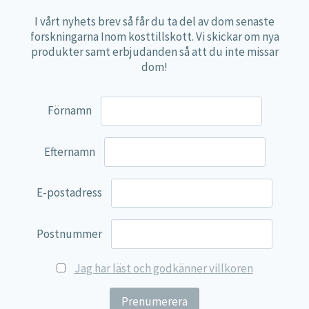
Niacin (B3)
50 mg
312 %
I vårt nyhets brev så får du ta del av dom senaste
Pantotensyra (B5)
100 mg
1666 %
forskningarna Inom kosttillskott. Vi skickar om nya
produkter samt erbjudanden så att du inte missar
Vitamin B6
10 mg
714 %
dom!
Vitamin B12
50 µg
2000 %
Folsyra
300 µg
150 %
Förnamn
Biotin
100 µg
200 %
Kolinbitartrat
50 mg
**
Efternamn
PABA
50 mg
**
Inositol
50 mg
**
E-postadress
Zink
5 mg
50 %
*DRI är dagligt referensintag. ** DRI ej fastställt.
Postnummer
Ingredienser:
Fyllnadsmedel (mikrokristallin
Jag har läst och godkänner villkoren
cellulosa), pantotensyra, tiamin, kolinbitartrat,
riboflavin, inositol, niacin, PABA,