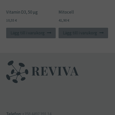
kan
väljas
Vitamin D3, 50 µg
Mitocell
på
10,55
€
41,90
€
produktsidan
Lägg till i varukorg
Lägg till i varukorg
Telefon:
+358 4497 391 14