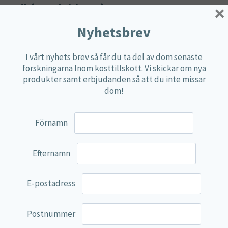
Näringsdeklaration
×
Nyhetsbrev
Dosering:
1 gummy per dag.
1 gummy
Mängd
*DRI%
I vårt nyhets brev så får du ta del av dom senaste
forskningarna Inom kosttillskott. Vi skickar om nya
innehåller
produkter samt erbjudanden så att du inte missar
Bacillus subtilis
**
**
dom!
1×10 (1 miljard)
levande bakterier
Förnamn
Tyndalliserad
34 mg
**
Lactobacillus
Efternamn
plantarum L-137
*DRI (dagligt referensintag) ej fastställt.
E-postadress
Ingredienser
: Cikoriarotfibrer (Frukto-oligosackarider
Postnummer
(FOS)), Vatten, Naturlig jordgubbs- och apelsinsmak,