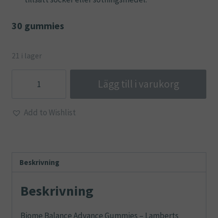
30 gummies
21 i lager
Biome
Lägg till i varukorg
Balance
Advance
Add to Wishlist
Gummies
-
Lamberts
mängd
Beskrivning
Beskrivning
Biome Balance Advance Gummies – Lamberts