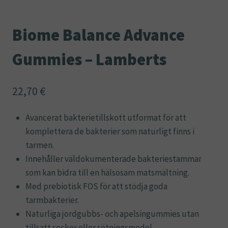
Biome Balance Advance
Gummies – Lamberts
22,70
€
Avancerat bakterietillskott utformat för att
komplettera de bakterier som naturligt finns i
tarmen.
Innehåller väldokumenterade bakteriestammar
som kan bidra till en hälsosam matsmältning.
Med prebiotisk FOS för att stödja goda
tarmbakterier.
Naturliga jordgubbs- och apelsingummies utan
tillsatt socker eller sötningsmedel.