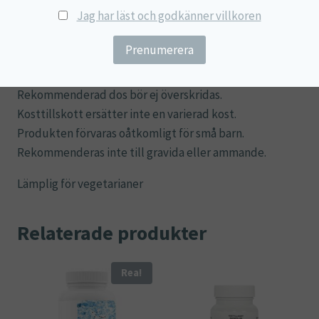
Tyndalliserad Lactobacillus plantarum L-137,
Jag har läst och godkänner villkoren
Surhetsreglerande medel (Citronsyra & Natriumcitrat),
Bacillus subtilis, Svart morotskoncentrat, Färgämne
(Paprikaextrakt), Ytbehandlingsmedel (Karnaubavax).
Rekommenderad dos bör ej överskridas.
Kosttillskott ersätter inte en varierad kost.
Produkten förvaras oåtkomligt för små barn.
Rekommenderas inte till gravida eller ammande.
Lämplig för vegetarianer
Relaterade produkter
Rea!