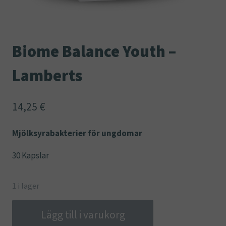
Biome Balance Youth –
Lamberts
14,25
€
Mjölksyrabakterier för ungdomar
30 Kapslar
1 i lager
Biome
Lägg till i varukorg
Balance