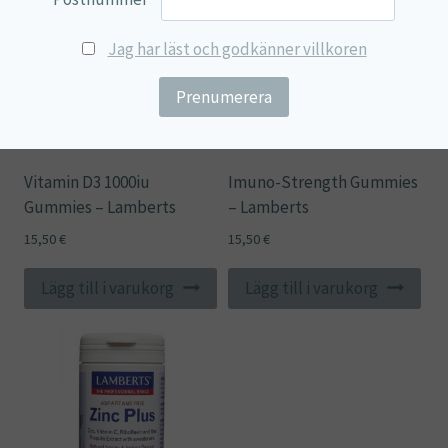
Jag har läst och godkänner villkoren
Vitamin D3 1000iu
Imuno-Strength Gummies
Gummies – Lamberts
– Lamberts
15,50
€
15,50
€
Lägg till i varukorg
Lägg till i varukorg