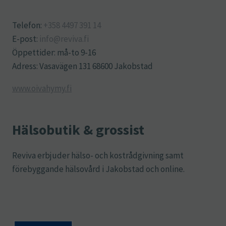
Telefon:
+358 4497 391 14
E-post:
info@reviva.fi
Öppettider: må-to 9-16
Adress: Vasavägen 131 68600 Jakobstad
www.oivahymy.fi
Hälsobutik & grossist
Reviva erbjuder hälso- och kostrådgivning samt
förebyggande hälsovård i Jakobstad och online.