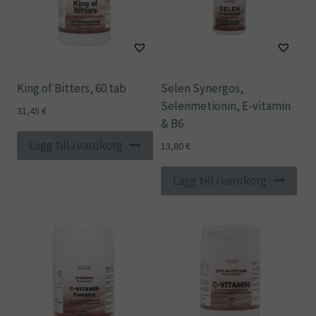
King of Bitters, 60 tab
Selen Synergos,
Selenmetionin, E-vitamin
31,45
€
& B6
Lägg till i varukorg
13,80
€
Lägg till i varukorg