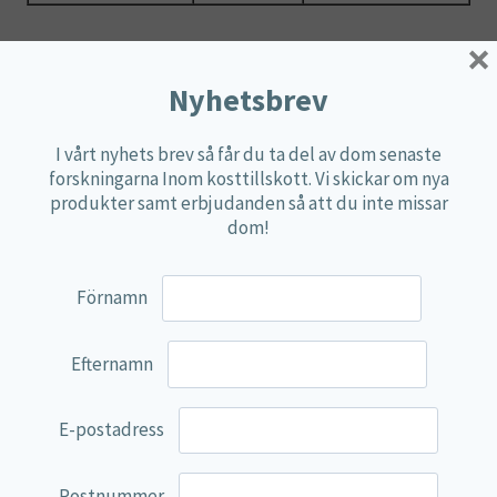
×
*DRI (dagligt referensintag) ej fastställt.
Nyhetsbrev
Ingredienser:
Levande bakteriekultur
(
Bifidobacterium bifidum
,
Lactobacillus acidophilus
),
I vårt nyhets brev så får du ta del av dom senaste
kapselskal (hydroxipropylmetylcellulosa, gellan­
forskningarna Inom kosttillskott. Vi skickar om nya
gummi), antiklumpningsmedel (stearinsyra).
produkter samt erbjudanden så att du inte missar
dom!
Kosttillskott bör inte ersätta en varierad kost och en
hälsosam livsstil.
Rekommenderad dos bör inte överskridas.
Förnamn
Förvaras oåtkomligt för små barn.
Efternamn
Du kanske också gillar …
E-postadress
Postnummer