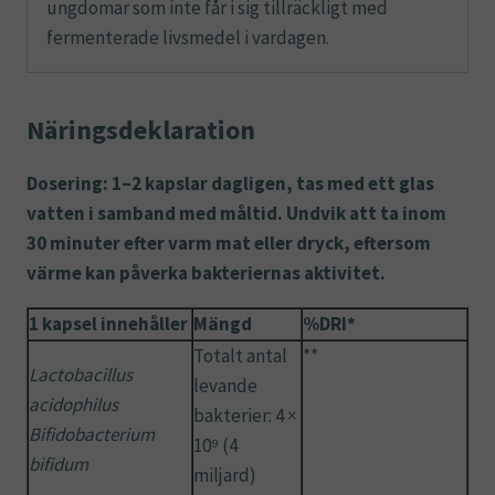
ungdomar som inte får i sig tillräckligt med
fermenterade livsmedel i vardagen.
Näringsdeklaration
Dosering: 1–2 kapslar dagligen, tas med ett glas
vatten i samband med måltid. Undvik att ta inom
30 minuter efter varm mat eller dryck, eftersom
värme kan påverka bakteriernas aktivitet.
1 kapsel innehåller
Mängd
%DRI*
Totalt antal
**
Lactobacillus
levande
acidophilus
bakterier: 4 ×
Bifidobacterium
10⁹ (4
bifidum
miljard)