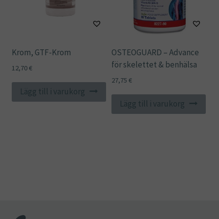
Krom, GTF-Krom
OSTEOGUARD – Advance
för skelettet & benhälsa
12,70
€
27,75
€
Lägg till i varukorg
Lägg till i varukorg