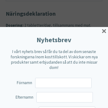
Näringsdeklaration
Dosering:
2 tabletter/dag, tillsammans med mat.
×
2 tabletter
Nyhetsbrev
Mängd
%DRI*
innehåller:
Kalium
300 mg
15 %
I vårt nyhets brev så får du ta del av dom senaste
forskningarna Inom kosttillskott. Vi skickar om nya
Magnesium
300 mg
80 %
produkter samt erbjudanden så att du inte missar
Kalcium
200 mg
25 %
dom!
Vitamin D3
10mcg
200 %
Vitamin K
25 mcg
33 %
Förnamn
Inositol
10 mg
**
Efternamn
*DRI är dagligt referens intag. **DRI ej fastställd.