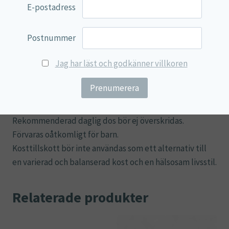
Ingredienser:
Kalium (kaliumklorid), kalcium
E-postadress
(kalciumkarbonat), magnesium (magnesiumoxid),
fyllnadsmedel (mikrokristallinsk cellulosa, stearinsyra,
Postnummer
magnesiumsalter av fettsyror), stabiliseringsmedel
(natriumkarboximetylcellulosa), myo-inositol,
Jag har läst och godkänner villkoren
fyllnadsmedel (di-kalciumfosfat), D3-vitamin
(kolekalciferol), K2-vitamin (menakinon), K1-vitamin
(fyllokinon).
Rekommenderad daglig dos bör ej överskridas.
Förvaras oåtkomligt för barn.
Kosttillskott bör inte användas som ett alternativ till
en varierad och balanserad kost och en hälsosam livsstil.
Relaterade produkter