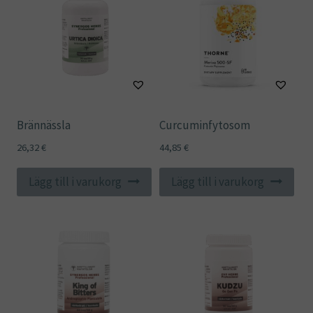
Brännässla
Curcuminfytosom
26,32
€
44,85
€
Lägg till i varukorg
Lägg till i varukorg