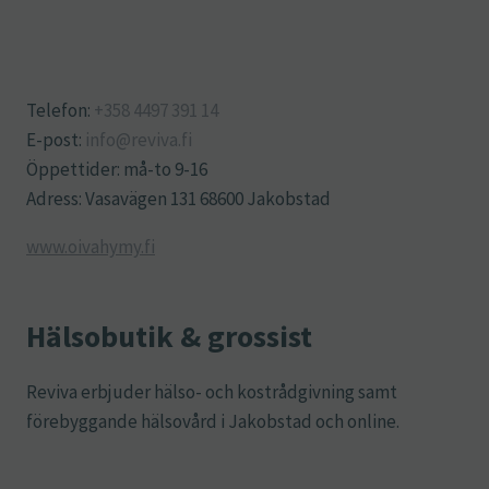
Telefon:
+358 4497 391 14
E-post:
info@reviva.fi
Öppettider: må-to 9-16
Adress: Vasavägen 131 68600 Jakobstad
www.oivahymy.fi
Hälsobutik & grossist
Reviva erbjuder hälso- och kostrådgivning samt
förebyggande hälsovård i Jakobstad och online.