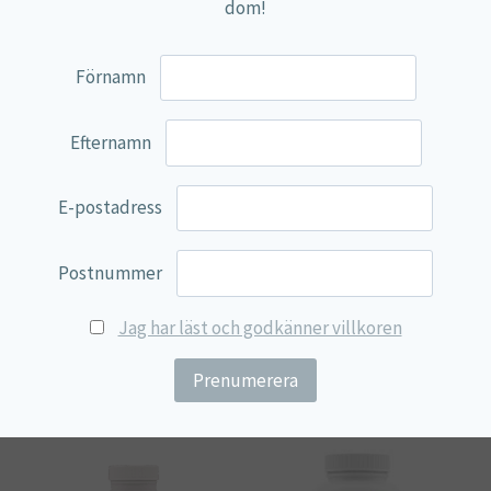
dom!
Chlorella
1 600 mg
**
**DRI (dagligt referensintag) ej fastställt.
Förnamn
Ingredienser:
Chlorellapulver, fyllnadsmedel
Efternamn
(mikrokristallin cellulosa, di-kalciumfosfat,
stearinsyra).
E-postadress
Rekommenderad daglig dos bör ej överskridas.
Kosttillskott bör inte användas som ett alternativ till
Postnummer
en varierad och balanserad kost och en hälsosam livsstil.
Produkten förvaras oåtkomligt för små barn
Jag har läst och godkänner villkoren
Relaterade produkter