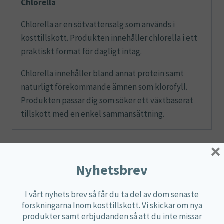
Chlorella
Chlorella är en sötvattensalg som används i
kosttillskott. Produkten innehåller chlorella i ett
praktiskt format för dagligt intag.
Chlorella innehåller bland annat protein samt
naturligt förekommande ämnen som klorofyll.
Produkten passar dig som söker ett växtbaserat
tillskott med en enkel sammansättning.
×
Näringsdeklaration
Nyhetsbrev
Dosering:
4 tabletter per dag.
I vårt nyhets brev så får du ta del av dom senaste
4 tabletter
forskningarna Inom kosttillskott. Vi skickar om nya
Mängd
*DRI%
produkter samt erbjudanden så att du inte missar
innehåller: