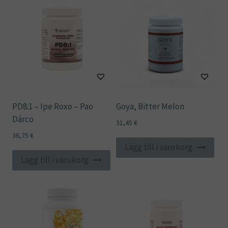
PD8:1 – Ipe Roxo – Pao
Goya, Bitter Melon
Dárco
31,45
€
36,75
€
Lägg till i varukorg
Lägg till i varukorg