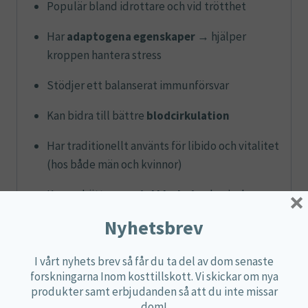
Populär bland idrottare och vid trötthet
Har
adaptogena egenskaper
→ hjälper
kroppen hantera stress
Stödjer ett balanserat immunförsvar
Kan bidra till bättre
blodcirkulation
Har traditionellt använts för libido och vitalitet
(hos både män och kvinnor)
×
Kan ge bättre
mental klarhet
och minska
känslan av utmattning
Nyhetsbrev
I vårt nyhets brev så får du ta del av dom senaste
Näringsdeklaration
forskningarna Inom kosttillskott. Vi skickar om nya
produkter samt erbjudanden så att du inte missar
dom!