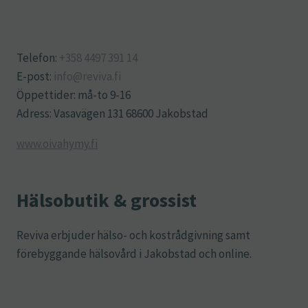
Telefon:
+358 4497 391 14
E-post:
info@reviva.fi
Öppettider: må-to 9-16
Adress: Vasavägen 131 68600 Jakobstad
www.oivahymy.fi
Hälsobutik & grossist
Reviva erbjuder hälso- och kostrådgivning samt
förebyggande hälsovård i Jakobstad och online.