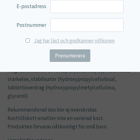
Vitamin C
500 mg
1250 %
E-postadress
Kalcium
77 mg
10 %
Postnummer
*DRI är dagligt referensintag.
Jag har läst och godkänner villkoren
Ingredienser
: Kalciumaskorbat (vitamin C, kalcium),
fyllnadsmedel (cellulosa), kalciumkarbonat,
klumpförebyggande medel (kiseldioxid,
magnesiumsalter av fettsyror, stearinsyra), modifierad
stärkelse, stabilisator (hydroxypropylcellulosa),
tablettöverdrag (hydroxypropylmetylcellulosa,
glycerol).
Rekommenderad dos bör ej överskridas.
Kosttillskott ersätter inte en varierad kost.
Produkten förvaras oåtkomligt för små barn.