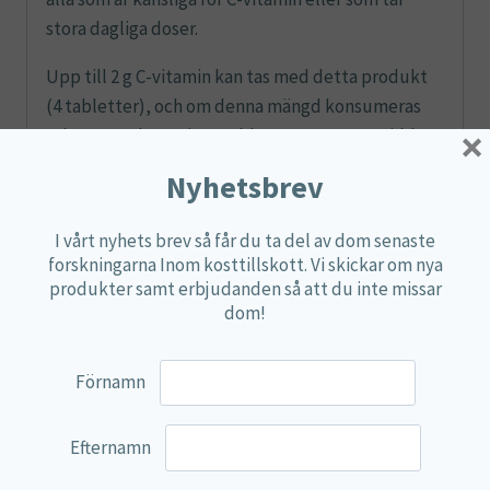
stora dagliga doser.
Upp till 2 g C-vitamin kan tas med detta produkt
(4 tabletter), och om denna mängd konsumeras
×
rekommenderar vi att tabletterna tas utspridda
under dagen. Varje tablett innehåller också över 70
Nyhetsbrev
mg kalcium, vilket kan ge ett värdefullt tillskott
till individens kalciumintag, särskilt om flera
I vårt nyhets brev så får du ta del av dom senaste
tabletter tas per dag.
forskningarna Inom kosttillskott. Vi skickar om nya
produkter samt erbjudanden så att du inte missar
dom!
Näringsdeklaration
Förnamn
Dosering
: 1-4 tabletter dagligen i samband med måltid.
Efternamn
1 tablett
Mängd
%DRI*
innehåller