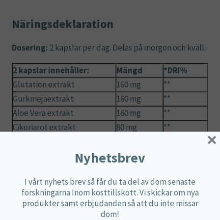
Näringsdeklaration
Dosering:
2 kapslar per dag. Delas på morgon och kväll.
2 kapslar innehåller:
Mängd
*DRI%
Glutation extrakt
160 mg
**
Gurkmejaextrakt
160 mg
**
Aloe Vera extrakt
160 mg
**
Cikoriarot extrakt
80 mg
**
×
Rödbets rotextrakt
80 mg
**
Nyhetsbrev
Pollen extrakt
60 mg
**
I vårt nyhets brev så får du ta del av dom senaste
**DRI (dagligt referensintag) ej fastställt.
forskningarna Inom kosttillskott. Vi skickar om nya
produkter samt erbjudanden så att du inte missar
Ingredienser:
Glutation jästextrakt, gurkmejaextrakt
dom!
(95% curcumin), aloe vera extrakt 200:1, cikoriarot