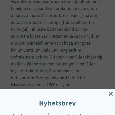
Ascophyllum nodosum är en brunalg tillhörande
familjen Fucaceae. Den förekommer över stora
delar av är norra Atlanten. Det är vanligt på den
nordvästra kusten i Europa (från Svalbard till
Portugal) inklusive östra Grönland och den
nordöstra kusten av Nordamerika. Asco Phyllum
Nodosum innehåller relativt höga mängder
kalium, natrium, kalcium, magnesium,
spårelement och jod. Vitamin innehållet skiljer sig
mellan olika sorter, men brunalgen innehåller
mycket tokoferoler, B-vitaminer samt
betakaroten. Exempelvis kan 4 tabletter
Ishavsalger ge minst 300 mcg jod.
×
Nyhetsbrev
Näringsdeklaration