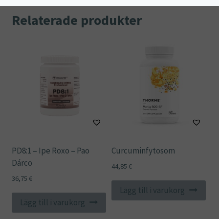
Relaterade produkter
PD8:1 – Ipe Roxo – Pao
Curcuminfytosom
Dárco
44,85
€
36,75
€
Lägg till i varukorg
Lägg till i varukorg