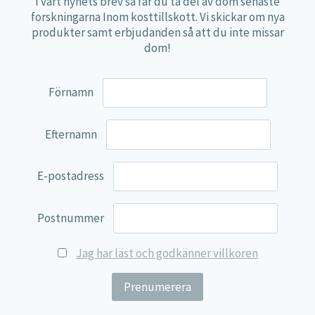
I vårt nyhets brev så får du ta del av dom senaste
Dosering:
4 tabletter per dag.
forskningarna Inom kosttillskott. Vi skickar om nya
produkter samt erbjudanden så att du inte missar
4 tabletter
dom!
Mängd
%DRI*
innehåller:
Ascophyllum
1 340 mg
**
Förnamn
Nodosum
Efternamn
*DRI är dagligt referensintag. **DRI ej fastställt.
Ingredienser:
Ascophyllum Nodosum, fyllnadsmedel
E-postadress
(dikalciumfosfat, mikrokristallin cellulosa),
klumpförebyggande medel (magnesiumsalter av
Postnummer
fettsyror), fyllnadsmedel (stearinsyra).
Jag har läst och godkänner villkoren
Rekommenderad daglig dos bör ej överskridas.
Kosttillskott ersätter inte en varierad kost.
Produkter förvaras oåtkomligt för småbarn.