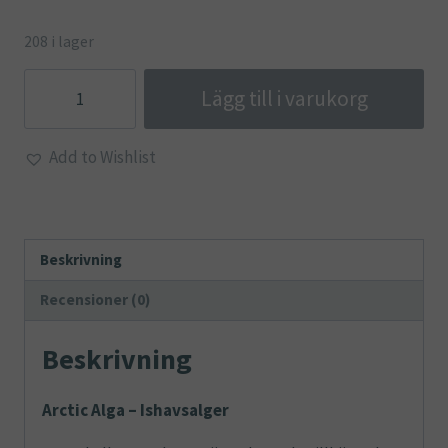
208 i lager
Arctic
Lägg till i varukorg
Alga
-
Add to Wishlist
Ishavsalger
mängd
Beskrivning
Recensioner (0)
Beskrivning
Arctic Alga – Ishavsalger